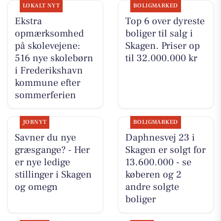
LOKALT NYT
BOLIGMARKED
Ekstra
Top 6 over dyreste
opmærksomhed
boliger til salg i
på skolevejene:
Skagen. Priser op
516 nye skolebørn
til 32.000.000 kr
i Frederikshavn
kommune efter
sommerferien
JOBNYT
BOLIGMARKED
Savner du nye
Daphnesvej 23 i
græsgange? - Her
Skagen er solgt for
er nye ledige
13.600.000 - se
stillinger i Skagen
køberen og 2
og omegn
andre solgte
boliger