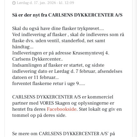
Lørdag d. 17. jan. 2026 - kl. 12:09
Så er der nyt fra CARLSENS DYKKERCENTER A/S
Skal du også have dine flasker trykprøvet....
Ved indlevering af flasker , skal de indleveres som rå
flaske dvs. uden ventil, standerfod, net samt
håndtag...
Indleveringen er på adresse Krusemyntevej 4.
Carlsens Dykkercenter..
Indsamlingen af flasker er startet, og sidste
indlevering dato er Lørdag d. 7 februar, afsendelses
datoen er 11 februar...
forventet flaskerne retur i uge 9.....
CARLSENS DYKKERCENTER A/S er kommerciel
partner med VORES Skagen og oplysningerne er
hentet fra deres
Facebookside
. Støt lokalt og giv en
tommel op på deres side.
Se mere om CARLSENS DYKKERCENTER A/S’ på