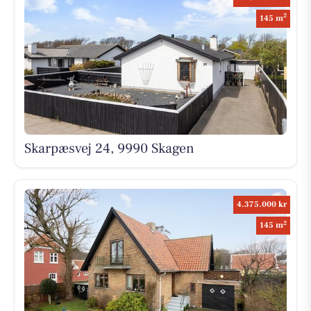
2
145 m
Skarpæsvej 24, 9990 Skagen
4.375.000 kr
2
145 m