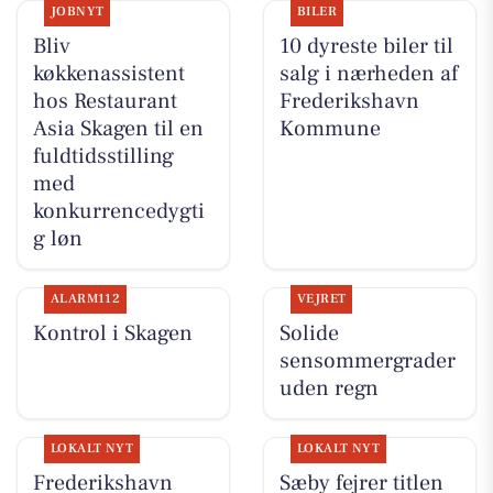
JOBNYT
BILER
Bliv
10 dyreste biler til
køkkenassistent
salg i nærheden af
hos Restaurant
Frederikshavn
Asia Skagen til en
Kommune
fuldtidsstilling
med
konkurrencedygti
g løn
ALARM112
VEJRET
Kontrol i Skagen
Solide
sensommergrader
uden regn
LOKALT NYT
LOKALT NYT
Frederikshavn
Sæby fejrer titlen