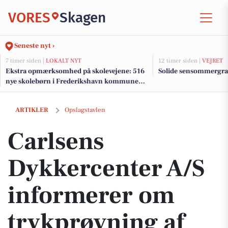
VORES
Skagen
Seneste nyt ›
7 timer siden |
LOKALT NYT
12 timer siden |
VEJRET
Ekstra opmærksomhed på skolevejene: 516
Solide sensommergra
nye skolebørn i Frederikshavn kommune
efter sommerferien
Carlsens Dykkercenter A/S informerer om trykprøvning af flasker
ARTIKLER
Opslagstavlen
Carlsens
Dykkercenter A/S
informerer om
trykprøvning af