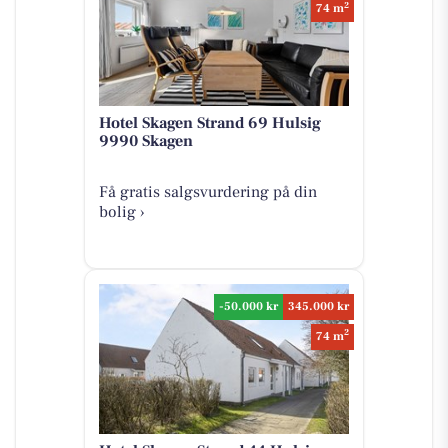
2
74 m
Hotel Skagen Strand 69 Hulsig
9990 Skagen
Få gratis salgsvurdering på din
bolig ›
-50.000 kr
345.000 kr
2
74 m