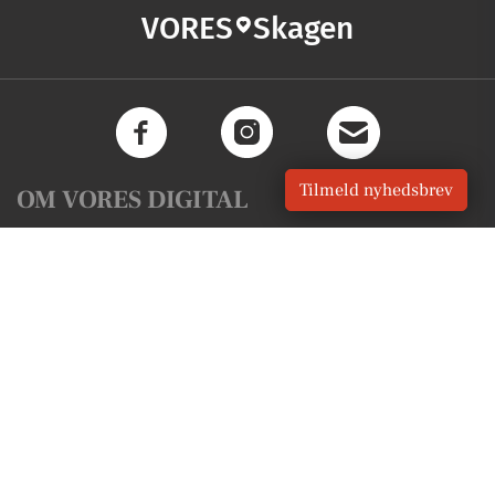
VORES
Skagen
Tilmeld nyhedsbrev
OM VORES DIGITAL
Om os
For annoncører
Vilkår og Privatlivspolitik
Kontakt VORES Digital
Administrer samtykke
GENVEJE