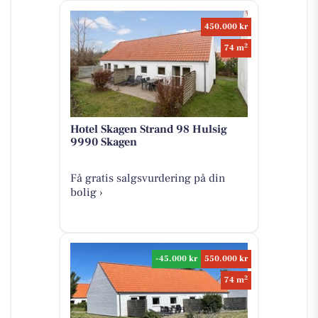
450.000 kr
2
74 m
Hotel Skagen Strand 98 Hulsig
9990 Skagen
Få gratis salgsvurdering på din
bolig ›
-45.000 kr
550.000 kr
2
74 m