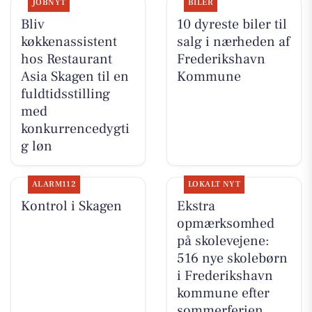
JOBNYT
BILER
Bliv
10 dyreste biler til
køkkenassistent
salg i nærheden af
hos Restaurant
Frederikshavn
Asia Skagen til en
Kommune
fuldtidsstilling
med
konkurrencedygti
g løn
ALARM112
LOKALT NYT
Kontrol i Skagen
Ekstra
opmærksomhed
på skolevejene:
516 nye skolebørn
i Frederikshavn
kommune efter
sommerferien