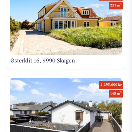
2
221 m
Østerklit 16, 9990 Skagen
2.295.000 kr
2
145 m