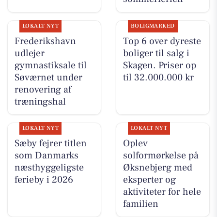
LOKALT NYT
BOLIGMARKED
Frederikshavn
Top 6 over dyreste
udlejer
boliger til salg i
gymnastiksale til
Skagen. Priser op
Søværnet under
til 32.000.000 kr
renovering af
træningshal
LOKALT NYT
LOKALT NYT
Sæby fejrer titlen
Oplev
som Danmarks
solformørkelse på
næsthyggeligste
Øksnebjerg med
ferieby i 2026
eksperter og
aktiviteter for hele
familien