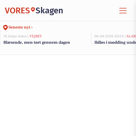
VORES
Skagen
Seneste nyt ›
16 timer siden |
VEJRET
06-08-2026 20:03 |
ALAR
Blæsende, men tørt gennem dagen
Ildløs i mødding und