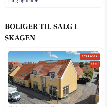
sang og teater
BOLIGER TIL SALG I
SKAGEN
2.795.000 kr
2
65 m