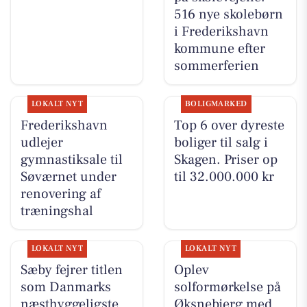
516 nye skolebørn
i Frederikshavn
kommune efter
sommerferien
LOKALT NYT
BOLIGMARKED
Frederikshavn
Top 6 over dyreste
udlejer
boliger til salg i
gymnastiksale til
Skagen. Priser op
Søværnet under
til 32.000.000 kr
renovering af
træningshal
LOKALT NYT
LOKALT NYT
Sæby fejrer titlen
Oplev
som Danmarks
solformørkelse på
næsthyggeligste
Øksnebjerg med