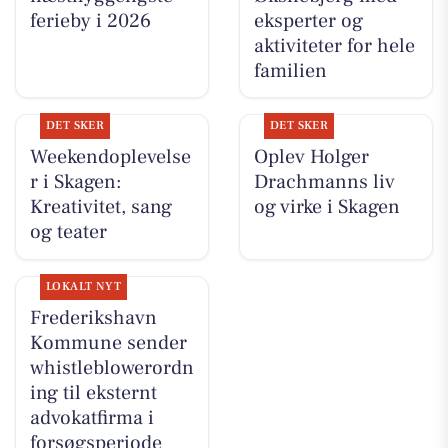
ferieby i 2026
eksperter og
aktiviteter for hele
familien
DET SKER
DET SKER
Weekendoplevelse
Oplev Holger
r i Skagen:
Drachmanns liv
Kreativitet, sang
og virke i Skagen
og teater
LOKALT NYT
Frederikshavn
Kommune sender
whistleblowerordn
ing til eksternt
advokatfirma i
forsøgsperiode