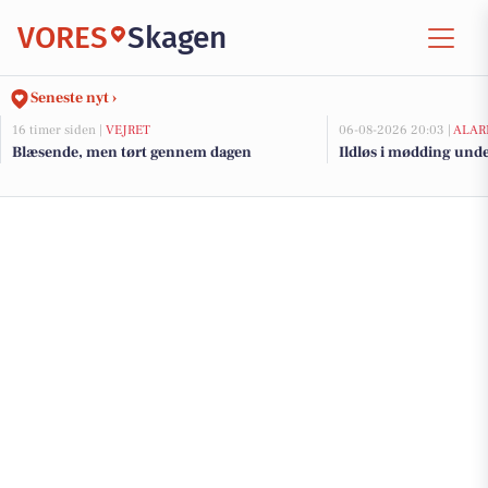
VORES
Skagen
Seneste nyt ›
16 timer siden |
VEJRET
06-08-2026 20:03 |
ALAR
Blæsende, men tørt gennem dagen
Ildløs i mødding und