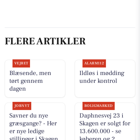
FLERE ARTIKLER
VEJRET
ALARM112
Blæsende, men
Ildløs i mødding
tørt gennem
under kontrol
dagen
JOBNYT
BOLIGMARKED
Savner du nye
Daphnesvej 23 i
græsgange? - Her
Skagen er solgt for
er nye ledige
13.600.000 - se
stillinger i Skagen
køberen og 2