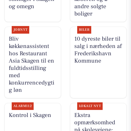
og omegn
andre solgte
boliger
JOBNYT
BILER
Bliv
10 dyreste biler til
køkkenassistent
salg i nærheden af
hos Restaurant
Frederikshavn
Asia Skagen til en
Kommune
fuldtidsstilling
med
konkurrencedygti
g løn
ALARM112
LOKALT NYT
Kontrol i Skagen
Ekstra
opmærksomhed
på skolevejene: