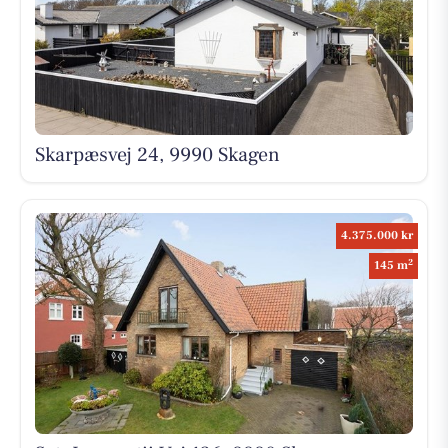
Skarpæsvej 24, 9990 Skagen
4.375.000 kr
2
145 m