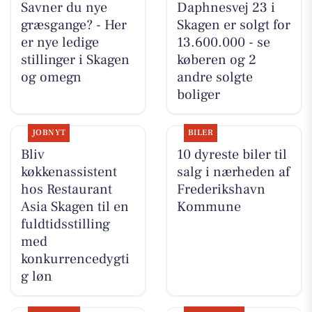
Savner du nye
Daphnesvej 23 i
græsgange? - Her
Skagen er solgt for
er nye ledige
13.600.000 - se
stillinger i Skagen
køberen og 2
og omegn
andre solgte
boliger
JOBNYT
BILER
Bliv
10 dyreste biler til
køkkenassistent
salg i nærheden af
hos Restaurant
Frederikshavn
Asia Skagen til en
Kommune
fuldtidsstilling
med
konkurrencedygti
g løn