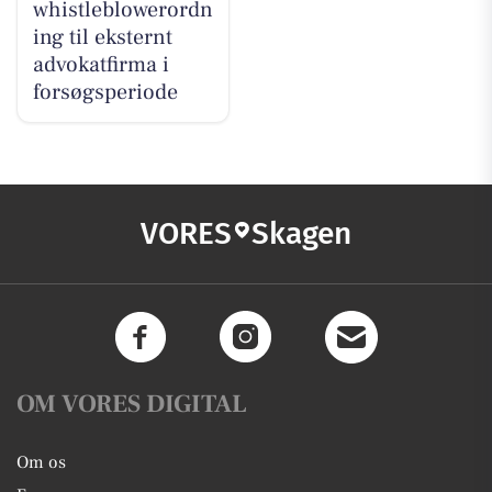
whistleblowerordn
ing til eksternt
advokatfirma i
forsøgsperiode
VORES
Skagen
OM VORES DIGITAL
Om os