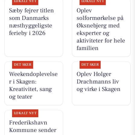
LOKALT NYT
LOKALT NYT
Sæby fejrer titlen
Oplev
som Danmarks
solformørkelse på
næsthyggeligste
Øksnebjerg med
ferieby i 2026
eksperter og
aktiviteter for hele
familien
DET SKER
DET SKER
Weekendoplevelse
Oplev Holger
r i Skagen:
Drachmanns liv
Kreativitet, sang
og virke i Skagen
og teater
LOKALT NYT
Frederikshavn
Kommune sender