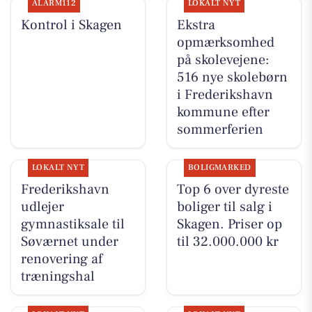
ALARM112
LOKALT NYT
Kontrol i Skagen
Ekstra
opmærksomhed
på skolevejene:
516 nye skolebørn
i Frederikshavn
kommune efter
sommerferien
LOKALT NYT
BOLIGMARKED
Frederikshavn
Top 6 over dyreste
udlejer
boliger til salg i
gymnastiksale til
Skagen. Priser op
Søværnet under
til 32.000.000 kr
renovering af
træningshal