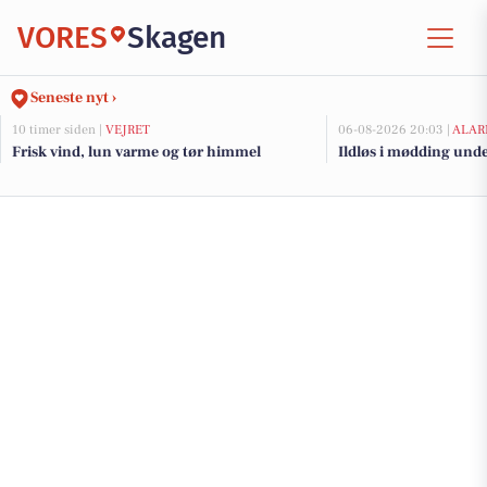
VORES
Skagen
Seneste nyt ›
10 timer siden |
VEJRET
06-08-2026 20:03 |
ALAR
Frisk vind, lun varme og tør himmel
Ildløs i mødding und