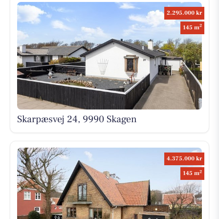
2.295.000 kr
2
145 m
Skarpæsvej 24, 9990 Skagen
4.375.000 kr
2
145 m