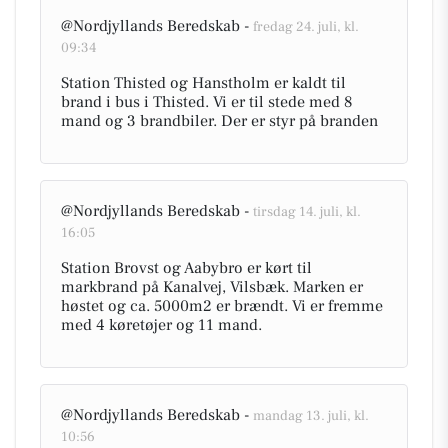
@Nordjyllands Beredskab -
fredag 24. juli, kl.
09:34
Station Thisted og Hanstholm er kaldt til
brand i bus i Thisted. Vi er til stede med 8
mand og 3 brandbiler. Der er styr på branden
@Nordjyllands Beredskab -
tirsdag 14. juli, kl.
16:05
Station Brovst og Aabybro er kørt til
markbrand på Kanalvej, Vilsbæk. Marken er
høstet og ca. 5000m2 er brændt. Vi er fremme
med 4 køretøjer og 11 mand.
@Nordjyllands Beredskab -
mandag 13. juli, kl.
10:56