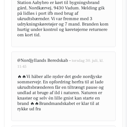
Station Aabybro er kørt til bygningsbrand
gård, Nordkærvej, 9430 Vadum. Melding gik
på lidløs i port ifb med brug af
ukrudtsbærnder. Vi var fremme med 3
udrykningskøretøjer og 7 mand. Branden kom
hurtig under kontrol og køretøjerne returnere
om kort tid.
@Nordjyllands Beredskab -
torsdag 30. juli, kl.
11:45
🔥🔥Vi håber alle nyder det gode nordjyske
sommervejr. En opfordring herfra til at lade
ukrudtsbrænderen får en tiltrængt pause og
undlad at bruge af ild i naturen. Naturen er
knastør og selv én lille gnist kan starte en
brand 🔥🔥Brandmandskabet er klar til at
rykke ud fra