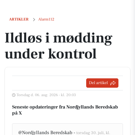
Ildløs i mødding under kontrol
ARTIKLER
Alarm112
Ildløs i mødding
under kontrol
Del artikel
Torsdag d. 06. aug. 2026 - kl. 20:03
Seneste opdateringer fra Nordjyllands Beredskab
på X
@Nordjyllands Beredskab -
torsdag 30. juli, kl.