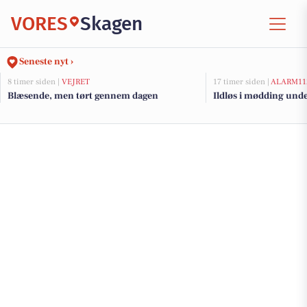
VORES
Skagen
Seneste nyt ›
8 timer siden |
VEJRET
17 timer siden |
ALARM11
Blæsende, men tørt gennem dagen
Ildløs i mødding und