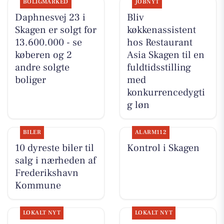
BOLIGMARKED
JOBNYT
Daphnesvej 23 i
Bliv
Skagen er solgt for
køkkenassistent
13.600.000 - se
hos Restaurant
køberen og 2
Asia Skagen til en
andre solgte
fuldtidsstilling
boliger
med
konkurrencedygti
g løn
BILER
ALARM112
10 dyreste biler til
Kontrol i Skagen
salg i nærheden af
Frederikshavn
Kommune
LOKALT NYT
LOKALT NYT