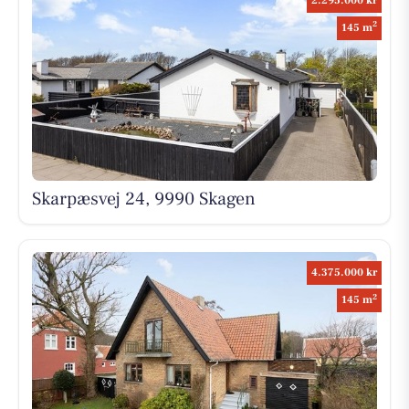
2.295.000 kr
2
145 m
Skarpæsvej 24, 9990 Skagen
4.375.000 kr
2
145 m