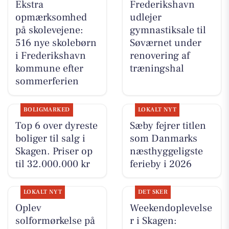
Ekstra
Frederikshavn
opmærksomhed
udlejer
på skolevejene:
gymnastiksale til
516 nye skolebørn
Søværnet under
i Frederikshavn
renovering af
kommune efter
træningshal
sommerferien
BOLIGMARKED
LOKALT NYT
Top 6 over dyreste
Sæby fejrer titlen
boliger til salg i
som Danmarks
Skagen. Priser op
næsthyggeligste
til 32.000.000 kr
ferieby i 2026
LOKALT NYT
DET SKER
Oplev
Weekendoplevelse
solformørkelse på
r i Skagen: