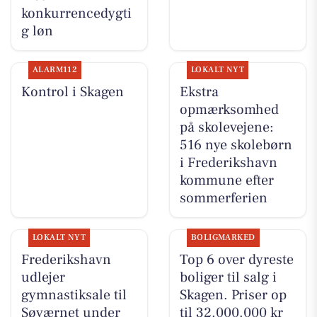
konkurrencedygti
g løn
ALARM112
LOKALT NYT
Kontrol i Skagen
Ekstra
opmærksomhed
på skolevejene:
516 nye skolebørn
i Frederikshavn
kommune efter
sommerferien
LOKALT NYT
BOLIGMARKED
Frederikshavn
Top 6 over dyreste
udlejer
boliger til salg i
gymnastiksale til
Skagen. Priser op
Søværnet under
til 32.000.000 kr