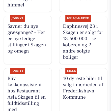
himmel
JOBNYT
BOLIGMARKED
Savner du nye
Daphnesvej 23 i
græsgange? - Her
Skagen er solgt for
er nye ledige
13.600.000 - se
stillinger i Skagen
køberen og 2
og omegn
andre solgte
boliger
JOBNYT
BILER
Bliv
10 dyreste biler til
køkkenassistent
salg i nærheden af
hos Restaurant
Frederikshavn
Asia Skagen til en
Kommune
fuldtidsstilling
med