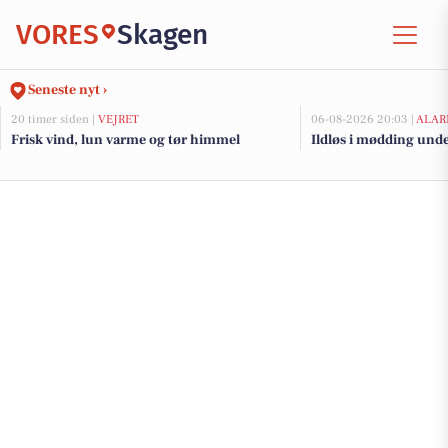
VORES
Skagen
Seneste nyt ›
20 timer siden |
VEJRET
06-08-2026 20:03 |
ALAR
Frisk vind, lun varme og tør himmel
Ildløs i mødding und