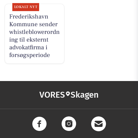
LOKALT NYT
Frederikshavn
Kommune sender
whistleblowerordn
ing til eksternt
advokatfirma i
forsøgsperiode
VORES
Skagen