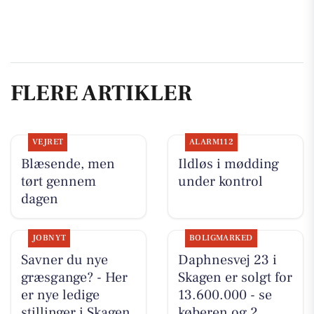
FLERE ARTIKLER
VEJRET
ALARM112
Blæsende, men
Ildløs i mødding
tørt gennem
under kontrol
dagen
JOBNYT
BOLIGMARKED
Savner du nye
Daphnesvej 23 i
græsgange? - Her
Skagen er solgt for
er nye ledige
13.600.000 - se
stillinger i Skagen
køberen og 2