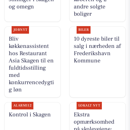
og omegn
andre solgte
boliger
JOBNYT
BILER
Bliv
10 dyreste biler til
køkkenassistent
salg i nærheden af
hos Restaurant
Frederikshavn
Asia Skagen til en
Kommune
fuldtidsstilling
med
konkurrencedygti
g løn
ALARM112
LOKALT NYT
Kontrol i Skagen
Ekstra
opmærksomhed
på skolevejene: