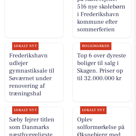
516 nye skolebørn
i Frederikshavn
kommune efter
sommerferien
LOKALT NYT
BOLIGMARKED
Frederikshavn
Top 6 over dyreste
udlejer
boliger til salg i
gymnastiksale til
Skagen. Priser op
Søværnet under
til 32.000.000 kr
renovering af
træningshal
LOKALT NYT
LOKALT NYT
Sæby fejrer titlen
Oplev
som Danmarks
solformørkelse på
næsthyggeligste
Øksnebjerg med