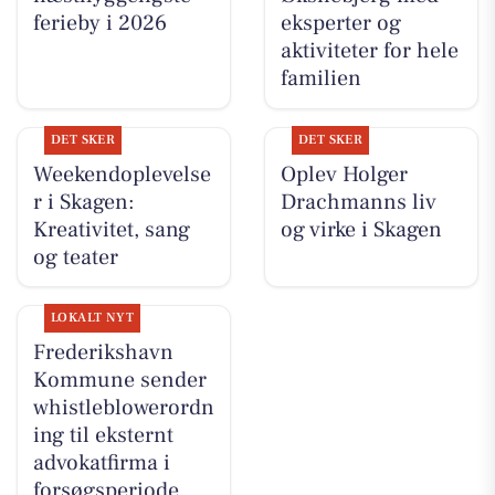
ferieby i 2026
eksperter og
aktiviteter for hele
familien
DET SKER
DET SKER
Weekendoplevelse
Oplev Holger
r i Skagen:
Drachmanns liv
Kreativitet, sang
og virke i Skagen
og teater
LOKALT NYT
Frederikshavn
Kommune sender
whistleblowerordn
ing til eksternt
advokatfirma i
forsøgsperiode