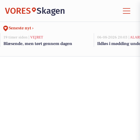
VORES
Skagen
Seneste nyt ›
19 timer siden |
VEJRET
06-08-2026 20:03 |
ALAR
Blæsende, men tørt gennem dagen
Ildløs i mødding und