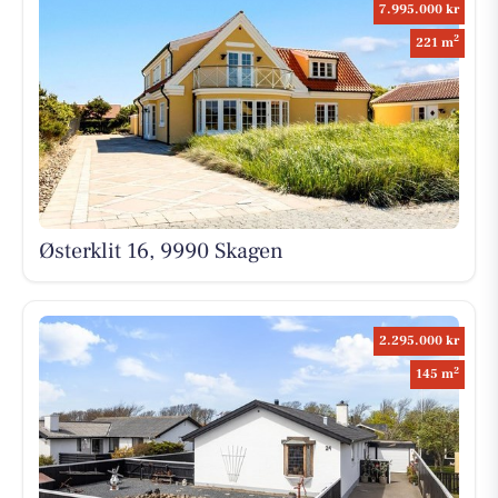
7.995.000 kr
2
221 m
Østerklit 16, 9990 Skagen
2.295.000 kr
2
145 m