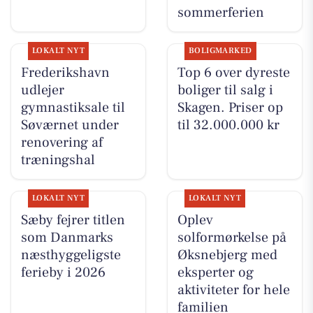
sommerferien
LOKALT NYT
BOLIGMARKED
Frederikshavn
Top 6 over dyreste
udlejer
boliger til salg i
gymnastiksale til
Skagen. Priser op
Søværnet under
til 32.000.000 kr
renovering af
træningshal
LOKALT NYT
LOKALT NYT
Sæby fejrer titlen
Oplev
som Danmarks
solformørkelse på
næsthyggeligste
Øksnebjerg med
ferieby i 2026
eksperter og
aktiviteter for hele
familien