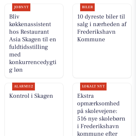
JOBNYT
BILER
Bliv
10 dyreste biler til
køkkenassistent
salg i nærheden af
hos Restaurant
Frederikshavn
Asia Skagen til en
Kommune
fuldtidsstilling
med
konkurrencedygti
g løn
ALARM112
LOKALT NYT
Kontrol i Skagen
Ekstra
opmærksomhed
på skolevejene:
516 nye skolebørn
i Frederikshavn
kommune efter