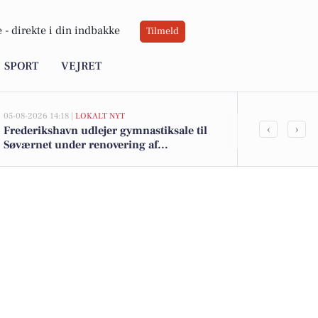
 -
direkte i din indbakke
Tilmeld
SPORT
VEJRET
05-08-2026 14:18 |
LOKALT NYT
05-08-2026 13:00
‹
›
Frederikshavn udlejer gymnastiksale til
Top 6 over dy
Søværnet under renovering af
Skagen. Pris
træningshal