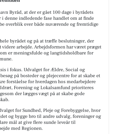
fremtiden
avn Byråd, at der er gået 100 dage i byrådets
 i denne indledende fase handlet om at finde
kabe overblik over både nuværende og fremtidige
ele byrådet og på at træffe beslutninger, der
t videre arbejde. Arbejdsformen har været præget
 som er meningsfulde og langtidsholdbare for
mmune.
is i fokus. Udvalget for Ældre, Social og
esøg på bosteder og plejecentre for at skabe et
kre forståelse for hverdagen hos medarbejdere
, Idræt, Forening og Lokalsamfund prioriteres
igesom der lægges vægt på at skabe gode
skab.
Udvalget for Sundhed, Pleje og Forebyggelse, hvor
jdet og bygge bro til andre udvalg, foreninger og
are mål at give flere sunde leveår til
bejde med Regionen.