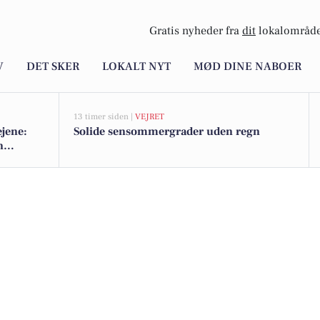
Gratis nyheder fra
dit
lokalområde
V
DET SKER
LOKALT NYT
MØD DINE NABOER
13 timer siden |
VEJRET
jene:
Solide sensommergrader uden regn
n