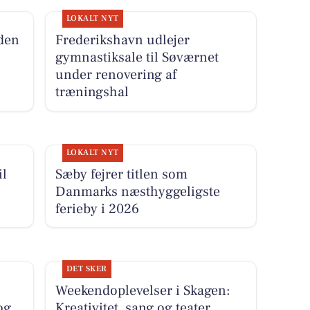
LOKALT NYT
den
Frederikshavn udlejer
gymnastiksale til Søværnet
under renovering af
træningshal
LOKALT NYT
il
Sæby fejrer titlen som
Danmarks næsthyggeligste
ferieby i 2026
DET SKER
Weekendoplevelser i Skagen:
og
Kreativitet, sang og teater