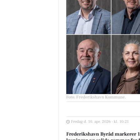
Foto: Frederikshavn Kommune
.
Fredag d. 10. apr. 2026 - kl. 10:21
Frederikshavn Byråd markerer 1