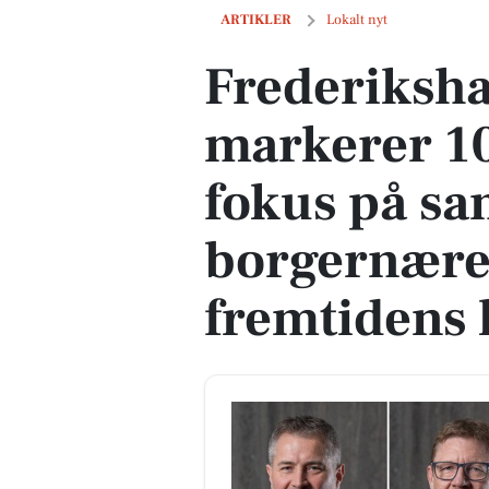
Frederikshavn Byråd markerer 100 dage
ARTIKLER
Lokalt nyt
Frederiksh
markerer 1
fokus på sa
borgernære 
fremtidens 