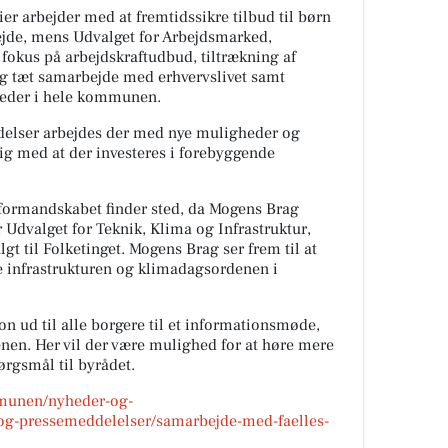
er arbejder med at fremtidssikre tilbud til børn
jde, mens Udvalget for Arbejdsmarked,
okus på arbejdskraftudbud, tiltrækning af
 tæt samarbejde med erhvervslivet samt
heder i hele kommunen.
ladelser arbejdes der med nye muligheder og
ig med at der investeres i forebyggende
formandskabet finder sted, da Mogens Brag
Udvalget for Teknik, Klima og Infrastruktur,
lgt til Folketinget. Mogens Brag ser frem til at
e infrastrukturen og klimadagsordenen i
ion ud til alle borgere til et informationsmøde,
enen. Her vil der være mulighed for at høre mere
ørgsmål til byrådet.
mmunen/nyheder-og-
og-pressemeddelelser/samarbejde-med-faelles-