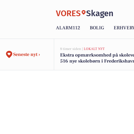
VORES
Skagen
ALARM112
BOLIG
ERHVER
8 timer siden |
LOKALT NYT
Seneste nyt ›
Ekstra opmærksomhed på skoleve
516 nye skolebørn i Frederikshav
kommune efter sommerferien