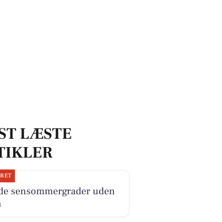
ST LÆSTE
TIKLER
JRET
ide sensommergrader uden
n