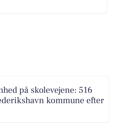
hed på skolevejene: 516
rederikshavn kommune efter