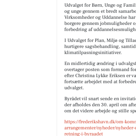
Udvalget for Børn, Unge og Famili
og unge gennem et bredt samarbe
Virksomheder og Uddannelse har f
borgere gennem jobmuligheder og
forbedring af uddannelsesmulig
I Udvalget for Plan, Miljø og Til
hurtigere sagsbehandling, samtid
klimatilpasningsinitiativer.
En midlertidig ændring i udvalgs
overtager posten som formand for 
efter Christina Lykke Eriksen er va
fortsætte arbejdet med at forbedr
udvalget.
Byrådet vil snart sende en invitat
der afholdes den 30. april om aft
om det videre arbejde og stille sp
https://frederikshavn.dk/om-ko
arrangementer/nyheder/nyheder-
retning-i-byraadet