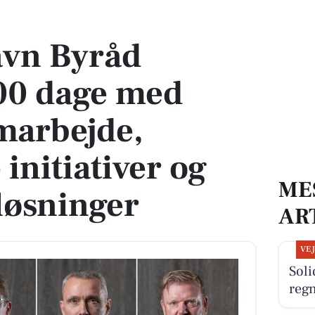
 med fokus på samarbejde, borgernære initiativer og fremtidens løsninger
avn Byråd
00 dage med
marbejde,
initiativer og
ME
løsninger
AR
VE
Sol
reg