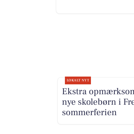
LOKALT NYT
Ekstra opmærksom
nye skolebørn i F
sommerferien