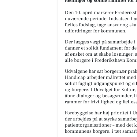
løsninger og solide rammer for 
Den 10. april markerer Frederiksh
nuværende periode. Indsatsen har
fælles fodslag, tage ansvar og s
udfordringer for kommunen.
Der lægges vægt på samarbejde i h
danner et solidt fundament for de
af ønsket om at skabe løsninger,
alle borgere i Frederikshavn Ko
Udvalgene har sat borgernær praks
Handicap arbejder målrettet med b
solidt fagligt udgangspunkt og si
og borgere. I Udvalget for Kultur
åbne dialoger og besøgsrunder, l
rammer for frivillighed og fælles
Forebyggelse har høj prioritet i 
der arbejdes på at styrke samarbe
patientorganisationer – med det kl
kommunens borgere, i tæt samar