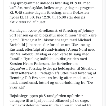
Dagsprogrammet indledes hver dag kl. 9.00 med
kaffe/te, rundstykke, fællessang og dagens program.
Kl. 9.45 starter dagens foredrag, mens frokosten
nydes kl. 11.30. Fra 12.30 til 16.00 står den på
aktiviteter ud af huset.
Mandagen byder på velkomst, et foredrag af Johnny
Sort Jensen og en biograftur med filmen ”Hjem kære
hjem”. Tirsdag står i historiens tegn med Michael
Breinhild Johansen, der fortæller om Ukraine og
Rusland, efterfulgt af rundvisning i Arena Nord med
Per Malmberg. Onsdag er dedikeret til sang med
Camilla Hyttel og indblik i koldkrigstiden med
Karsten Hvam Pedersen, der fortæller om
ReganVest. Torsdag byder på heldagstur til Stidsholt
Idrætsefterskole. Fredagen afsluttes med foredrag af
Henning Toft Bro samt en festlig aften med lækker
mad, amerikansk lotteri og underholdning fra ”De
Svær Kål”.
Højskolegruppen på Strandgården opfordrer
deltagere til at hjælpe med bilkørsel på de dage,
hvor aktiviteterne foregår ude af huset, bortset fra