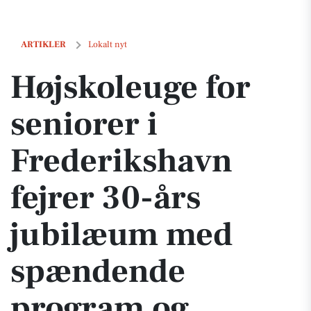
Højskoleuge for seniorer i Frederikshavn fejrer 30-års jubilæum m
ARTIKLER
Lokalt nyt
Højskoleuge for
seniorer i
Frederikshavn
fejrer 30-års
jubilæum med
spændende
program og