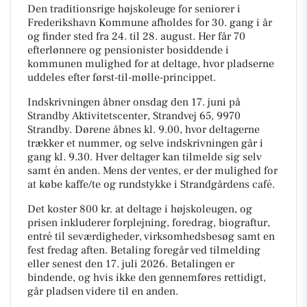
Den traditionsrige højskoleuge for seniorer i
Frederikshavn Kommune afholdes for 30. gang i år
og finder sted fra 24. til 28. august. Her får 70
efterlønnere og pensionister bosiddende i
kommunen mulighed for at deltage, hvor pladserne
uddeles efter først-til-mølle-princippet.
Indskrivningen åbner onsdag den 17. juni på
Strandby Aktivitetscenter, Strandvej 65, 9970
Strandby. Dørene åbnes kl. 9.00, hvor deltagerne
trækker et nummer, og selve indskrivningen går i
gang kl. 9.30. Hver deltager kan tilmelde sig selv
samt én anden. Mens der ventes, er der mulighed for
at købe kaffe/te og rundstykke i Strandgårdens café.
Det koster 800 kr. at deltage i højskoleugen, og
prisen inkluderer forplejning, foredrag, biograftur,
entré til seværdigheder, virksomhedsbesøg samt en
fest fredag aften. Betaling foregår ved tilmelding
eller senest den 17. juli 2026. Betalingen er
bindende, og hvis ikke den gennemføres rettidigt,
går pladsen videre til en anden.