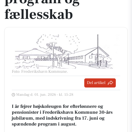
fællesskab
Foto: Frederikshavn Kommune
.
Del artikel
Mandag d. 01. jun. 2026 - kl. 15:28
I år fejrer højskoleugen for efterlønnere og
pensionister i Frederikshavn Kommune 30-års
jubilæum, med indskrivning fra 17. juni og
spændende program i august.