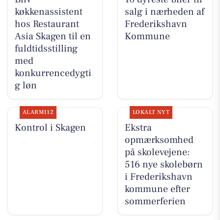
køkkenassistent
salg i nærheden af
hos Restaurant
Frederikshavn
Asia Skagen til en
Kommune
fuldtidsstilling
med
konkurrencedygti
g løn
ALARM112
LOKALT NYT
Kontrol i Skagen
Ekstra
opmærksomhed
på skolevejene:
516 nye skolebørn
i Frederikshavn
kommune efter
sommerferien