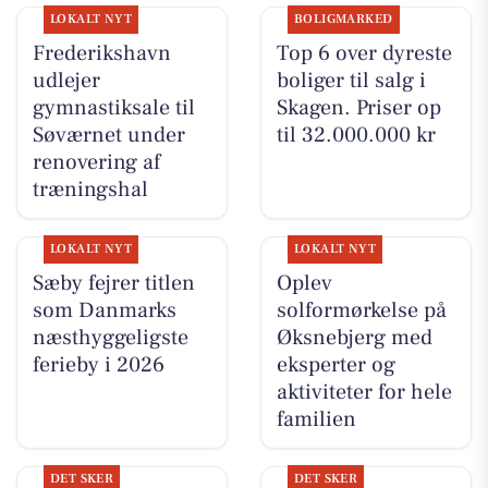
LOKALT NYT
BOLIGMARKED
Frederikshavn
Top 6 over dyreste
udlejer
boliger til salg i
gymnastiksale til
Skagen. Priser op
Søværnet under
til 32.000.000 kr
renovering af
træningshal
LOKALT NYT
LOKALT NYT
Sæby fejrer titlen
Oplev
som Danmarks
solformørkelse på
næsthyggeligste
Øksnebjerg med
ferieby i 2026
eksperter og
aktiviteter for hele
familien
DET SKER
DET SKER