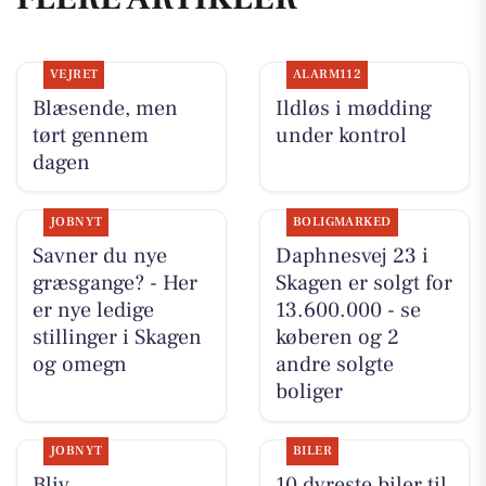
VEJRET
ALARM112
Blæsende, men
Ildløs i mødding
tørt gennem
under kontrol
dagen
JOBNYT
BOLIGMARKED
Savner du nye
Daphnesvej 23 i
græsgange? - Her
Skagen er solgt for
er nye ledige
13.600.000 - se
stillinger i Skagen
køberen og 2
og omegn
andre solgte
boliger
JOBNYT
BILER
Bliv
10 dyreste biler til