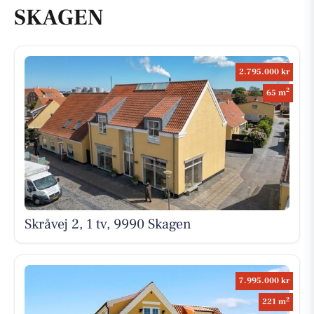
SKAGEN
2.795.000 kr
2
65 m
Skråvej 2, 1 tv, 9990 Skagen
7.995.000 kr
2
221 m