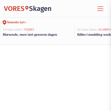
VORES
Skagen
Seneste nyt ›
13 timer siden |
VEJRET
22 timer siden |
ALARM1
Blæsende, men tørt gennem dagen
Ildløs i mødding und