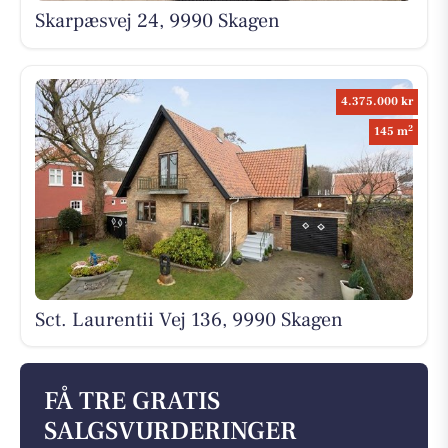
Skarpæsvej 24, 9990 Skagen
4.375.000 kr
2
145 m
Sct. Laurentii Vej 136, 9990 Skagen
FÅ TRE GRATIS
SALGSVURDERINGER