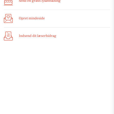
Send en gratis lykønskning
Opret mindeside
Indsend dit læserbidrag