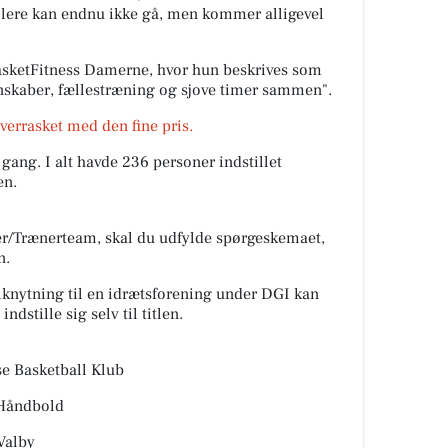
llere kan endnu ikke gå, men kommer alligevel
asketFitness Damerne, hvor hun beskrives som
nskaber, fællestræning og sjove timer sammen".
verrasket med den fine pris.
gang. I alt havde 236 personer indstillet
en.
er/Trænerteam, skal du udfylde spørgeskemaet,
n.
knytning til en idrætsforening under DGI kan
ndstille sig selv til titlen.
se Basketball Klub
 Håndbold
Valby