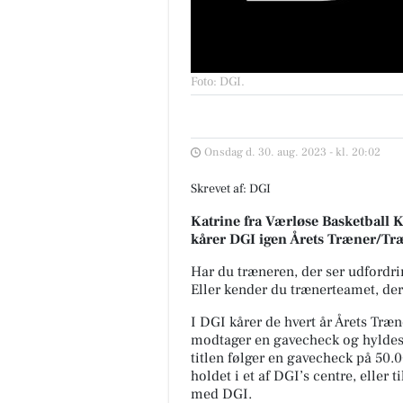
Foto: DGI
.
Onsdag d. 30. aug. 2023 - kl. 20:02
Skrevet af: DGI
Katrine fra Værløse Basketball K
kårer DGI igen Årets Træner/T
Har du træneren, der ser udfordri
Eller kender du trænerteamet, der
I DGI kårer de hvert år Årets Tr
modtager en gavecheck og hyldes
titlen følger en gavecheck på 50.
holdet i et af DGI’s centre, eller 
med DGI.