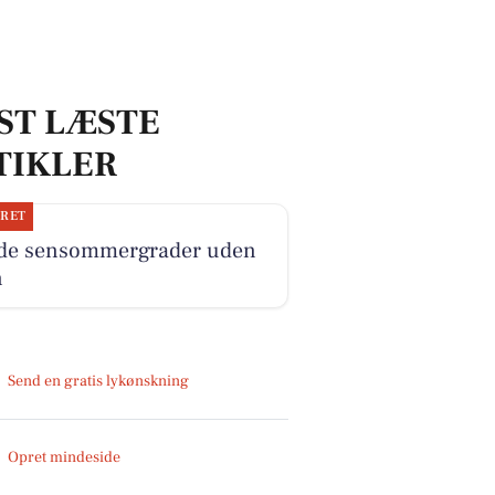
ST LÆSTE
TIKLER
JRET
ide sensommergrader uden
n
Send en gratis lykønskning
Opret mindeside