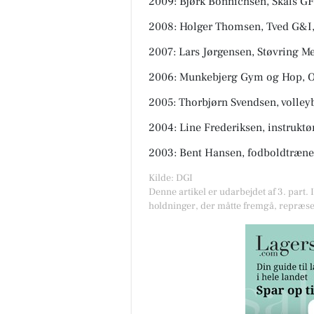
2009: Bjørk Bonnichsen, Skals GF
2008: Holger Thomsen, Tved G&I
2007: Lars Jørgensen, Støvring M
2006: Munkebjerg Gym og Hop, 
2005: Thorbjørn Svendsen, volle
2004: Line Frederiksen, instruktø
2003: Bent Hansen, fodboldtræner 
Kilde: DGI
Denne artikel er udarbejdet af 3. part. 
holdninger, der måtte fremgå, repræse