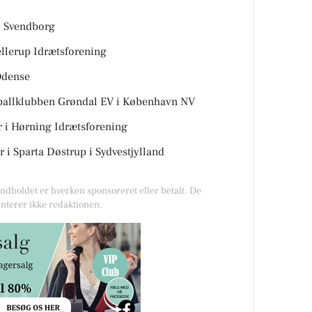
, Svendborg
ellerup Idrætsforening
Odense
yballklubben Grøndal EV i København NV
r i Hørning Idrætsforening
i Sparta Døstrup i Sydvestjylland
Indholdet er hverken sponsoreret eller betalt. De
nterer ikke redaktionen.