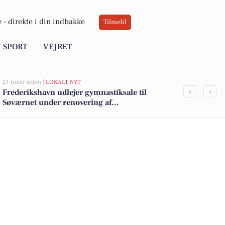
 -
direkte i din indbakke
Tilmeld
SPORT
VEJRET
21 timer siden |
LOKALT NYT
23 timer siden |
‹
›
Frederikshavn udlejer gymnastiksale til
Top 6 over dy
Søværnet under renovering af
Skagen. Pris
træningshal