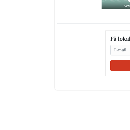
Få loka
Email