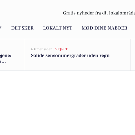
Gratis nyheder fra
dit
lokalområde
V
DET SKER
LOKALT NYT
MØD DINE NABOER
6 timer siden |
VEJRET
jene:
Solide sensommergrader uden regn
n