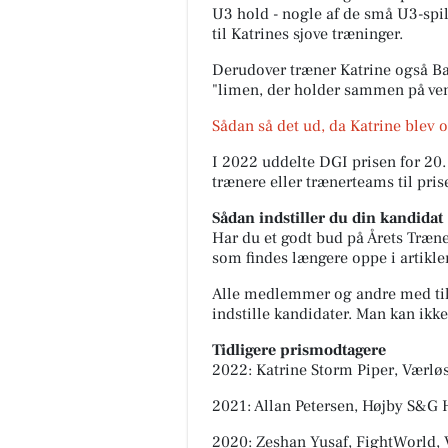
U3 hold - nogle af de små U3-spi
til Katrines sjove træninger.
Derudover træner Katrine også B
"limen, der holder sammen på ve
Sådan så det ud, da Katrine blev o
I 2022 uddelte DGI prisen for 20. 
trænere eller trænerteams til pris
Sådan indstiller du din kandidat
Har du et godt bud på Årets Træn
som findes længere oppe i artikle
Alle medlemmer og andre med til
indstille kandidater. Man kan ikke i
Tidligere prismodtagere
2022: Katrine Storm Piper, Værlø
2021: Allan Petersen, Højby S&G
2020: Zeshan Yusaf, FightWorld, 