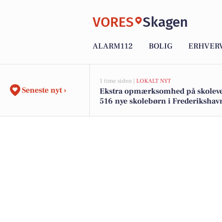
VORES
Skagen
ALARM112
BOLIG
ERHVER
1 time siden |
LOKALT NYT
Seneste nyt ›
Ekstra opmærksomhed på skoleve
516 nye skolebørn i Frederikshav
kommune efter sommerferien