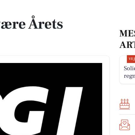
ære Årets
ME
AR
VE
Sol
reg