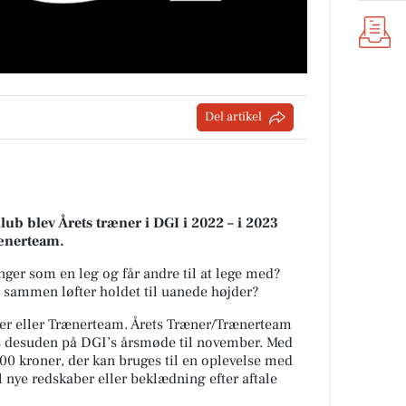
Del artikel
lub blev Årets træner i DGI i 2022 – i 2023
rænerteam.
nger som en leg og får andre til at lege med?
 sammen løfter holdet til uanede højder?
æner eller Trænerteam. Årets Træner/Trænerteam
 desuden på DGI’s årsmøde til november. Med
000 kroner, der kan bruges til en oplevelse med
til nye redskaber eller beklædning efter aftale