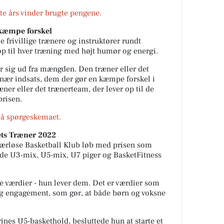
te års vinder brugte pengene.
 kæmpe forskel
 frivillige trænere og instruktører rundt
 til hver træning med højt humør og energi.
er sig ud fra mængden. Den træner eller det
inær indsats, dem der gør en kæmpe forskel i
ner eller det trænerteam, der lever op til de
prisen.
 på spørgeskemaet.
ets Træner 2022
 Værløse Basketball Klub løb med prisen som
de U3-mix, U5-mix, U7 piger og BasketFitness
e værdier - hun lever dem. Det er værdier som
 og engagement, som gør, at både børn og voksne
ines U5-baskethold, besluttede hun at starte et