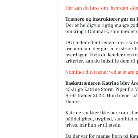
Her kan du læse om, hvordan sids
Trænere og instruktører gør en
Der er heldigvis rigtig mange gode
omkring i Danmark, som møder op
DGI leder efter trænere, der skill
trænerteam, der gør en ekstraord
hverdagen. Hvis du kender den træ
kriterier, kan du indstille dem til 
Nominer din træner ved at svare
Baskettræneren Katrine blev År
45-årige Katrine Storm Piper fra
Årets træner 2022. Hun træner bå
Damer.
Katrine snakker ikke bare om klar
pålidelighed, tryghed, stabilitet
trives, når hun er til stede.
Da der var for mange børn på Katr