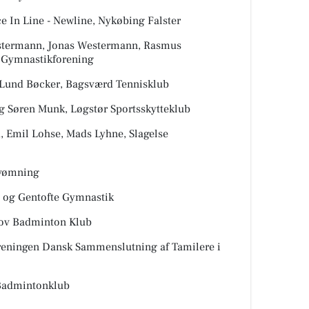
e In Line - Newline, Nykøbing Falster
estermann, Jonas Westermann, Rasmus
e Gymnastikforening
d Lund Bøcker, Bagsværd Tennisklub
og Søren Munk, Løgstør Sportsskytteklub
d, Emil Lohse, Mads Lyhne, Slagelse
svømning
y og Gentofte Gymnastik
kov Badminton Klub
oreningen Dansk Sammenslutning af Tamilere i
 Badmintonklub