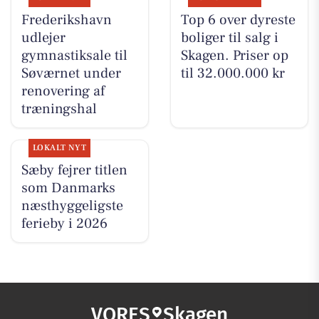
Frederikshavn
Top 6 over dyreste
udlejer
boliger til salg i
gymnastiksale til
Skagen. Priser op
Søværnet under
til 32.000.000 kr
renovering af
træningshal
LOKALT NYT
Sæby fejrer titlen
som Danmarks
næsthyggeligste
ferieby i 2026
VORES
Skagen