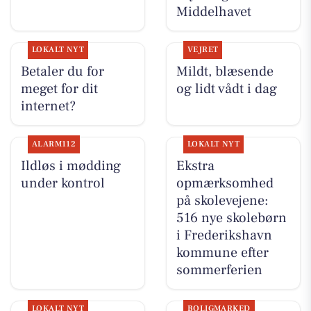
Middelhavet
LOKALT NYT
VEJRET
Betaler du for
Mildt, blæsende
meget for dit
og lidt vådt i dag
internet?
ALARM112
LOKALT NYT
Ildløs i mødding
Ekstra
under kontrol
opmærksomhed
på skolevejene:
516 nye skolebørn
i Frederikshavn
kommune efter
sommerferien
LOKALT NYT
BOLIGMARKED