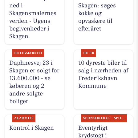
ned i
Skagen: søges
Skagensmalernes
kokke og
verden - Ugens
opvaskere til
begivenheder i
efteråret
Skagen
BOLIGMARKED
BILER
Daphnesvej 23 i
10 dyreste biler til
Skagen er solgt for
salg i nærheden af
13.600.000 - se
Frederikshavn
køberen og 2
Kommune
andre solgte
boliger
ALARM112
SPONSORERET
SPONSORERET INDHOLD
Kontrol i Skagen
Eventyrligt
krydstogt i