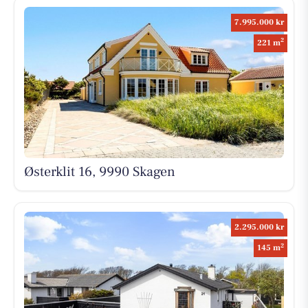
7.995.000 kr
2
221 m
Østerklit 16, 9990 Skagen
2.295.000 kr
2
145 m