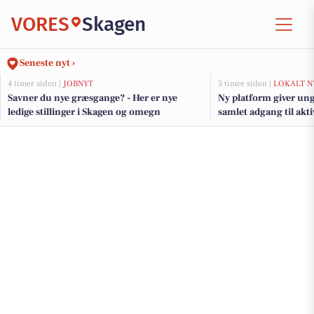
VORES
Skagen
Seneste nyt ›
4 timer siden |
JOBNYT
5 timer siden |
LOKALT N
Savner du nye græsgange? - Her er nye
Ny platform giver ung
ledige stillinger i Skagen og omegn
samlet adgang til akt
jobs