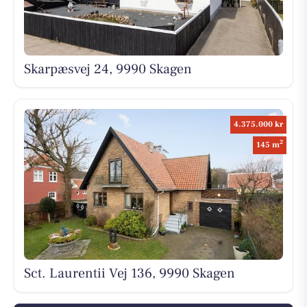
Skarpæsvej 24, 9990 Skagen
4.375.000 kr
2
145 m
Sct. Laurentii Vej 136, 9990 Skagen