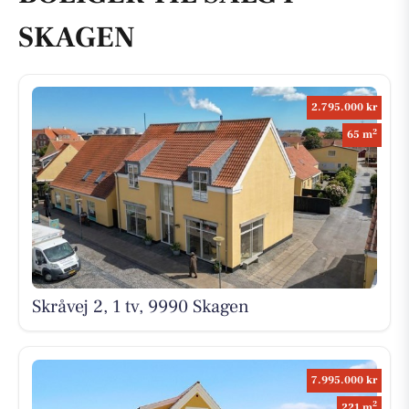
SKAGEN
2.795.000 kr
2
65 m
Skråvej 2, 1 tv, 9990 Skagen
7.995.000 kr
2
221 m