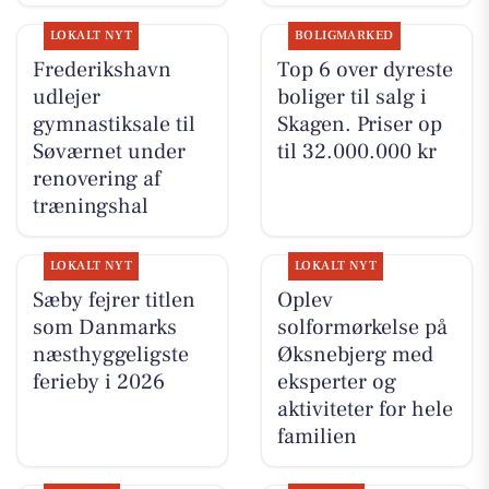
LOKALT NYT
BOLIGMARKED
Frederikshavn
Top 6 over dyreste
udlejer
boliger til salg i
gymnastiksale til
Skagen. Priser op
Søværnet under
til 32.000.000 kr
renovering af
træningshal
LOKALT NYT
LOKALT NYT
Sæby fejrer titlen
Oplev
som Danmarks
solformørkelse på
næsthyggeligste
Øksnebjerg med
ferieby i 2026
eksperter og
aktiviteter for hele
familien