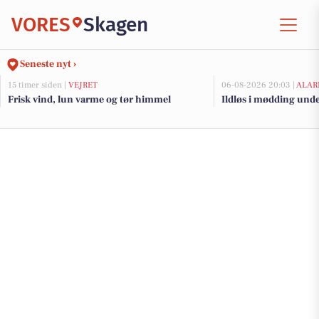
VORES
Skagen
Seneste nyt ›
15 timer siden |
VEJRET
06-08-2026 20:03 |
ALAR
Frisk vind, lun varme og tør himmel
Ildløs i mødding und