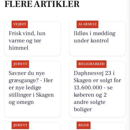
FLERE ARTIKLER
VEJRET
ALARM112
Frisk vind, lun
Ildløs i mødding
varme og tør
under kontrol
himmel
JOBNYT
BOLIGMARKED
Savner du nye
Daphnesvej 23 i
græsgange? - Her
Skagen er solgt for
er nye ledige
13.600.000 - se
stillinger i Skagen
køberen og 2
og omegn
andre solgte
boliger
JOBNYT
BILER