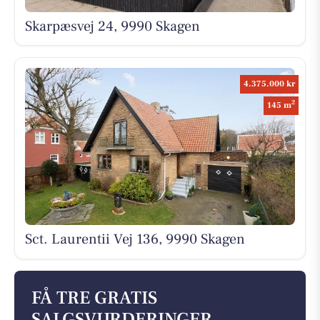
Skarpæsvej 24, 9990 Skagen
4.375.000 kr
2
145 m
Sct. Laurentii Vej 136, 9990 Skagen
FÅ TRE GRATIS
SALGSVURDERINGER