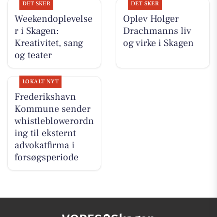
DET SKER
DET SKER
Weekendoplevelse
Oplev Holger
r i Skagen:
Drachmanns liv
Kreativitet, sang
og virke i Skagen
og teater
LOKALT NYT
Frederikshavn
Kommune sender
whistleblowerordn
ing til eksternt
advokatfirma i
forsøgsperiode