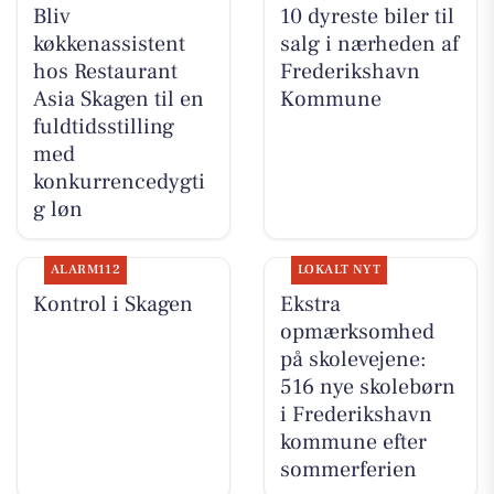
Bliv
10 dyreste biler til
køkkenassistent
salg i nærheden af
hos Restaurant
Frederikshavn
Asia Skagen til en
Kommune
fuldtidsstilling
med
konkurrencedygti
g løn
ALARM112
LOKALT NYT
Kontrol i Skagen
Ekstra
opmærksomhed
på skolevejene:
516 nye skolebørn
i Frederikshavn
kommune efter
sommerferien