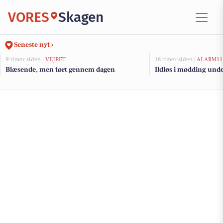
VORES
Skagen
Seneste nyt ›
9 timer siden |
VEJRET
18 timer siden |
ALARM11
Blæsende, men tørt gennem dagen
Ildløs i mødding und