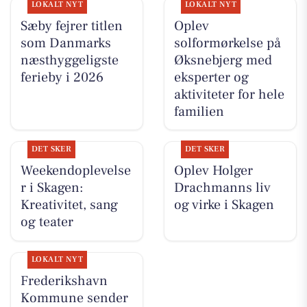
LOKALT NYT
LOKALT NYT
Sæby fejrer titlen
Oplev
som Danmarks
solformørkelse på
næsthyggeligste
Øksnebjerg med
ferieby i 2026
eksperter og
aktiviteter for hele
familien
DET SKER
DET SKER
Weekendoplevelse
Oplev Holger
r i Skagen:
Drachmanns liv
Kreativitet, sang
og virke i Skagen
og teater
LOKALT NYT
Frederikshavn
Kommune sender