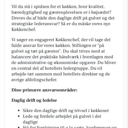
Vil du stå i spidsen for et køkken, hvor kvalitet,
bæredygtighed og gæsteoplevelsen er i højsædet?
Dreves du af både den daglige drift på gulvet og det
strategiske lederansvar? Så er du måske vores nye
Køkkenchef.
Vi søger en engageret Køkkenchef, der vil tage det
fulde ansvar for vores køkken. Stillingen er "på
gulvet og tæt på gæsten". Du skal trives med at
balancere det praktiske håndværk i hverdagen med
de administrative og økonomiske opgaver. Du bliver
en central del af hotellets ledergruppe. Du vil
arbejde tæt sammen med hotellets direktør og de
øvrige afdelingschefer.
Dine primære ansvarsområder:
Daglig drift og ledelse
Sikre den daglige drift og trivsel i køkkenet
Lede og fordele arbejdet på gulvet i det
daglige
Stå for forplejning til a la carte, konferencer og