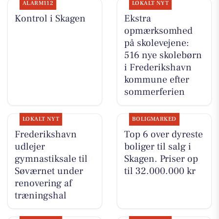
ALARM112
LOKALT NYT
Kontrol i Skagen
Ekstra
opmærksomhed
på skolevejene:
516 nye skolebørn
i Frederikshavn
kommune efter
sommerferien
LOKALT NYT
BOLIGMARKED
Frederikshavn
Top 6 over dyreste
udlejer
boliger til salg i
gymnastiksale til
Skagen. Priser op
Søværnet under
til 32.000.000 kr
renovering af
træningshal