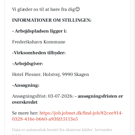
Vi glæder os til at høre fra dig😊
INFORMATIONER OM STILLINGEN:
- Arbejdspladsen ligger i:
Frederikshavn Kommune
-Virksomheden tilbyder:
-Arbejdsgiver:
Hotel Plesner, Holstvej, 9990 Skagen
-Ansøgning:
Ansøgningsfrist: 03-07-2026;
- ansøgningsfristen er
overskredet
Se mere her:
https://job.jobnet.dk/find-job/82cee914-
0328-416e-b660-a93fd15113e5
Data er automatisk hentet fra eksterne kilder, herunder