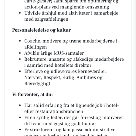
carte-gæster) samt sparre om optimering og
action-plans ved manglende omsætning
Udvikle årshjul med aktiviteter i samarbejde
med salgsafdelingen
Personaleledelse og kultur
Coache, motivere og træne medarbejderne i
afdelingen
Afvikle årlige MUS-samtaler
Rekruttere, ansætte og afskedige medarbejdere
i samråd med hotellets direktør
Efterleve og udleve vores kerneværdier:
Nærvær, Respekt, Ærlig, Ambitiøs og
Bæredygtigt
Vi forventer, at du:
Har solid erfaring fra et lignende job i hotel-
eller restaurationsbranchen
Er en synlig leder, der går forrest og motiverer
dit team med gejst og godt humør
Er struktureret og kan passe administrative
opgaver naturligt ind i en travl hverdag