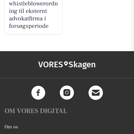
whistleblowerordn
ing til eksternt
advokatfirma i
forsøgsperiode
VORES
Skagen
OM VORES DIGITAL
Om os