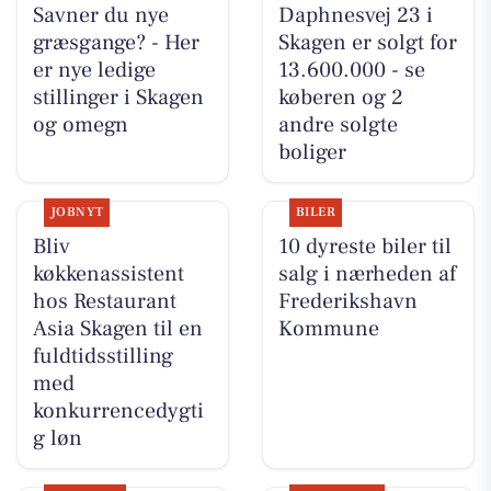
Savner du nye
Daphnesvej 23 i
græsgange? - Her
Skagen er solgt for
er nye ledige
13.600.000 - se
stillinger i Skagen
køberen og 2
og omegn
andre solgte
boliger
JOBNYT
BILER
Bliv
10 dyreste biler til
køkkenassistent
salg i nærheden af
hos Restaurant
Frederikshavn
Asia Skagen til en
Kommune
fuldtidsstilling
med
konkurrencedygti
g løn