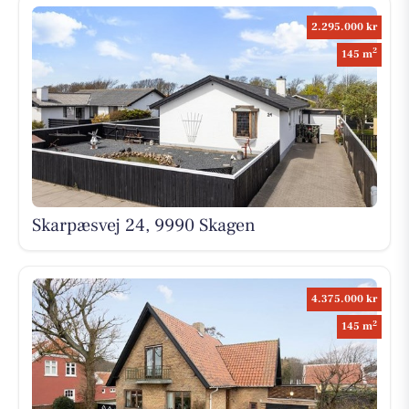
2.295.000 kr
2
145 m
Skarpæsvej 24, 9990 Skagen
4.375.000 kr
2
145 m