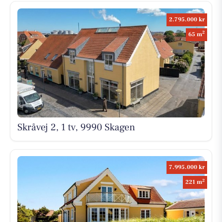
2.795.000 kr
2
65 m
Skråvej 2, 1 tv, 9990 Skagen
7.995.000 kr
2
221 m