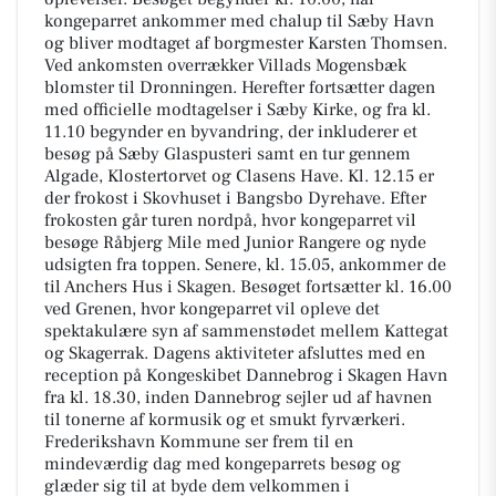
kongeparret ankommer med chalup til Sæby Havn
og bliver modtaget af borgmester Karsten Thomsen.
Ved ankomsten overrækker Villads Mogensbæk
blomster til Dronningen. Herefter fortsætter dagen
med officielle modtagelser i Sæby Kirke, og fra kl.
11.10 begynder en byvandring, der inkluderer et
besøg på Sæby Glaspusteri samt en tur gennem
Algade, Klostertorvet og Clasens Have. Kl. 12.15 er
der frokost i Skovhuset i Bangsbo Dyrehave. Efter
frokosten går turen nordpå, hvor kongeparret vil
besøge Råbjerg Mile med Junior Rangere og nyde
udsigten fra toppen. Senere, kl. 15.05, ankommer de
til Anchers Hus i Skagen. Besøget fortsætter kl. 16.00
ved Grenen, hvor kongeparret vil opleve det
spektakulære syn af sammenstødet mellem Kattegat
og Skagerrak. Dagens aktiviteter afsluttes med en
reception på Kongeskibet Dannebrog i Skagen Havn
fra kl. 18.30, inden Dannebrog sejler ud af havnen
til tonerne af kormusik og et smukt fyrværkeri.
Frederikshavn Kommune ser frem til en
mindeværdig dag med kongeparrets besøg og
glæder sig til at byde dem velkommen i