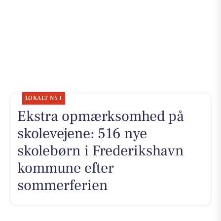
LOKALT NYT
Ekstra opmærksomhed på
skolevejene: 516 nye
skolebørn i Frederikshavn
kommune efter
sommerferien