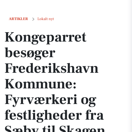
Kongeparret besøger Frederikshavn Kommune: Fyrværkeri og festligh
ARTIKLER
Lokalt nyt
Kongeparret
besøger
Frederikshavn
Kommune:
Fyrværkeri og
festligheder fra
Sæby til Skagen