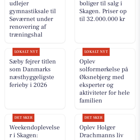
udlejer
boliger til salg i
gymnastiksale til
Skagen. Priser op
Søværnet under
til 32.000.000 kr
renovering af
træningshal
LOKALT NYT
LOKALT NYT
Sæby fejrer titlen
Oplev
som Danmarks
solformørkelse på
næsthyggeligste
Øksnebjerg med
ferieby i 2026
eksperter og
aktiviteter for hele
familien
DET SKER
DET SKER
Weekendoplevelse
Oplev Holger
r i Skagen:
Drachmanns liv