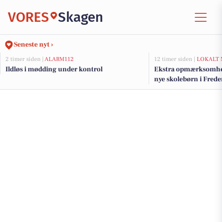
VORES
Skagen
Seneste nyt ›
2 timer siden |
ALARM112
12 timer siden |
LOKALT 
Ildløs i mødding under kontrol
Ekstra opmærksomhed
nye skolebørn i Fre
efter sommerferien