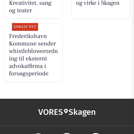
Kreativitet, sang
og virke i Skagen
og teater
LOKALT NYT
Frederikshavn
Kommune sender
whistleblowerordn
ing til eksternt
advokatfirma i
forsøgsperiode
VORES
Skagen