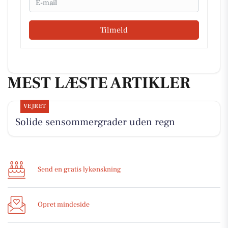
Tilmeld
MEST LÆSTE ARTIKLER
VEJRET
Solide sensommergrader uden regn
Send en gratis lykønskning
Opret mindeside