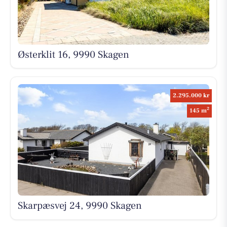
Østerklit 16, 9990 Skagen
2.295.000 kr
2
145 m
Skarpæsvej 24, 9990 Skagen