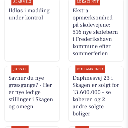
ALARM112
LOKALT NYT
Ildløs i mødding
Ekstra
under kontrol
opmærksomhed
på skolevejene:
516 nye skolebørn
i Frederikshavn
kommune efter
sommerferien
JOBNYT
BOLIGMARKED
Savner du nye
Daphnesvej 23 i
græsgange? - Her
Skagen er solgt for
er nye ledige
13.600.000 - se
stillinger i Skagen
køberen og 2
og omegn
andre solgte
boliger