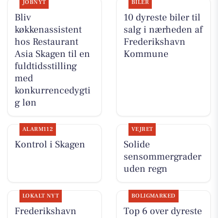
JOBNYT
BILER
Bliv
10 dyreste biler til
køkkenassistent
salg i nærheden af
hos Restaurant
Frederikshavn
Asia Skagen til en
Kommune
fuldtidsstilling
med
konkurrencedygti
g løn
ALARM112
VEJRET
Kontrol i Skagen
Solide
sensommergrader
uden regn
LOKALT NYT
BOLIGMARKED
Frederikshavn
Top 6 over dyreste