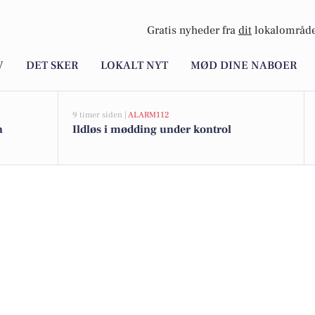
Gratis nyheder fra
dit
lokalområde
V
DET SKER
LOKALT NYT
MØD DINE NABOER
9 timer siden |
ALARM112
n
Ildløs i mødding under kontrol