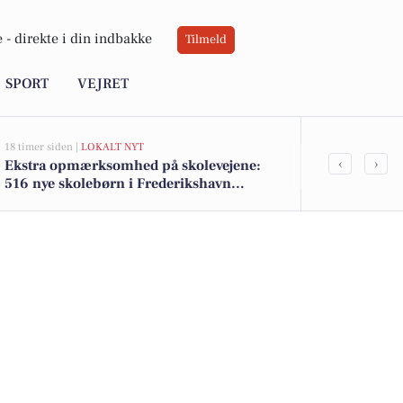
 -
direkte i din indbakke
Tilmeld
SPORT
VEJRET
18 timer siden |
LOKALT NYT
05-08-2026 14:18
‹
›
Ekstra opmærksomhed på skolevejene:
Frederikshav
516 nye skolebørn i Frederikshavn
Søværnet und
kommune efter sommerferien
træningshal