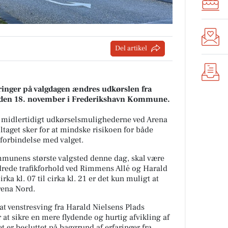
Del artikel
dringer på valgdagen ændres udkørslen fra
g den 18. november i Frederikshavn Kommune.
midlertidigt udkørselsmulighederne ved Arena
ltaget sker for at mindske risikoen for både
 forbindelse med valget.
munens største valgsted denne dag, skal være
ede trafikforhold ved Rimmens Allé og Harald
rka kl. 07 til cirka kl. 21 er det kun muligt at
Arena Nord.
at venstresving fra Harald Nielsens Plads
 at sikre en mere flydende og hurtig afvikling af
et er besluttet på baggrund af erfaringer fra