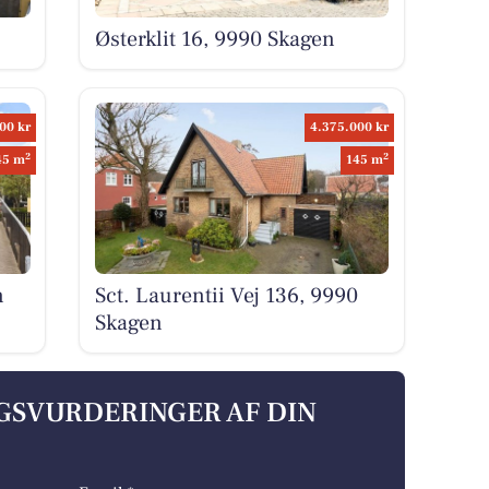
Østerklit 16, 9990 Skagen
00 kr
4.375.000 kr
2
2
45 m
145 m
n
Sct. Laurentii Vej 136, 9990
Skagen
LGSVURDERINGER AF DIN