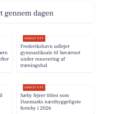
rt gennem dagen
LOKALT NYT
Frederikshavn udlejer
børn
gymnastiksale til Søværnet
fter
under renovering af
træningshal
LOKALT NYT
il
Sæby fejrer titlen som
Danmarks næsthyggeligste
ferieby i 2026