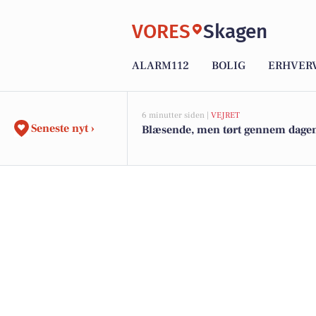
VORES
Skagen
ALARM112
BOLIG
ERHVER
6 minutter siden |
VEJRET
Seneste nyt ›
Blæsende, men tørt gennem dage