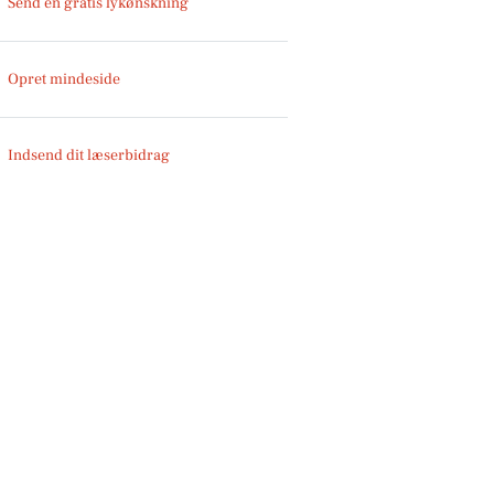
Send en gratis lykønskning
Opret mindeside
Indsend dit læserbidrag