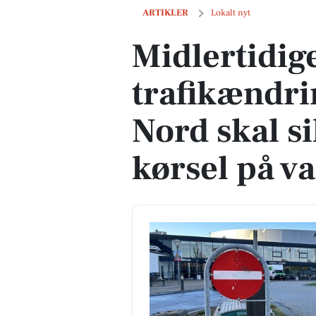
Midlertidige trafikændringer ved Arena
ARTIKLER
Lokalt nyt
Midlertidig
trafikændri
Nord skal s
kørsel på v