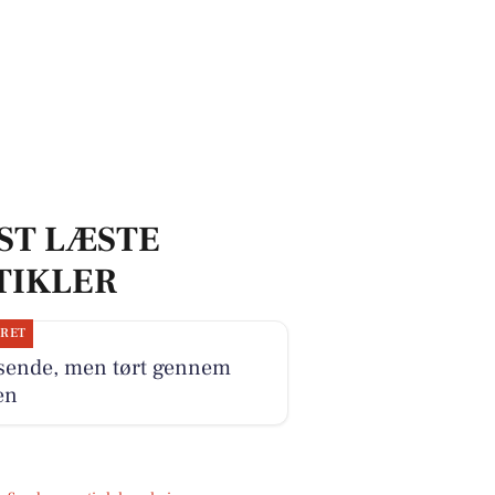
ST LÆSTE
TIKLER
JRET
sende, men tørt gennem
en