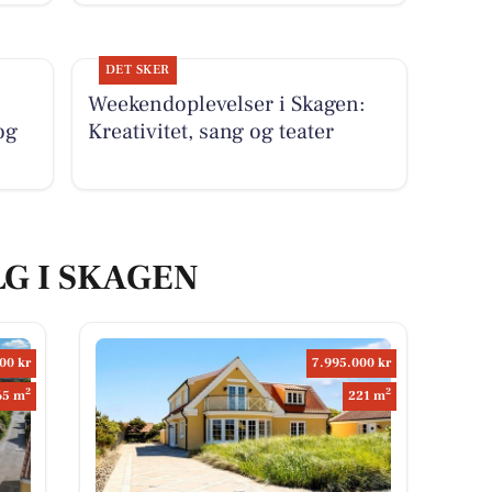
DET SKER
Weekendoplevelser i Skagen:
og
Kreativitet, sang og teater
LG I SKAGEN
00 kr
7.995.000 kr
2
2
65 m
221 m