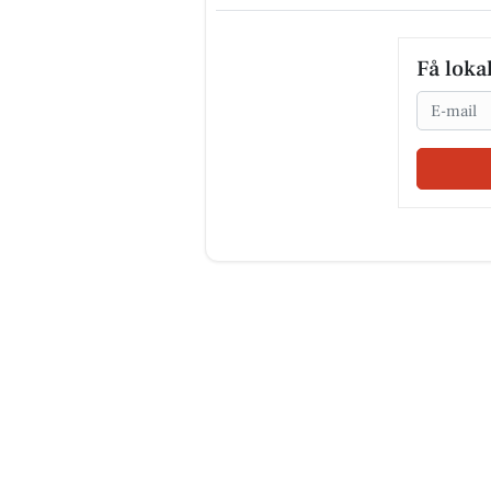
Få loka
Email