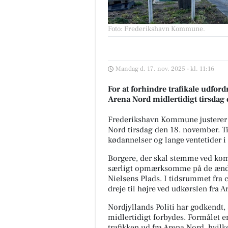
Foto: Frederikshavn Kommune
.
Mandag d. 17. nov. 2025 - kl. 11:16
For at forhindre trafikale udfor
Arena Nord midlertidigt tirsda
Frederikshavn Kommune justerer 
Nord tirsdag den 18. november. Ti
kødannelser og lange ventetider i
Borgere, der skal stemme ved kom
særligt opmærksomme på de ændr
Nielsens Plads. I tidsrummet fra ci
dreje til højre ved udkørslen fra 
Nordjyllands Politi har godkendt, 
midlertidigt forbydes. Formålet er
trafikken ud fra Arena Nord, hvilk