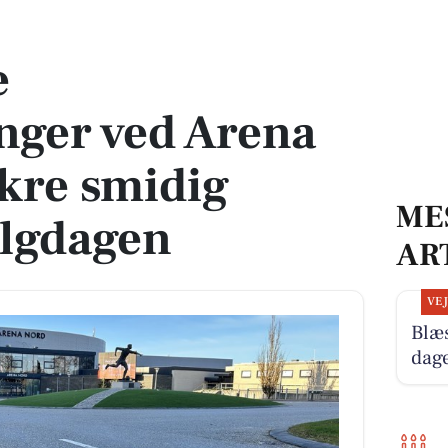
 Nord skal sikre smidig kørsel på valgdagen
e
nger ved Arena
ikre smidig
ME
algdagen
AR
VE
Blæ
dag