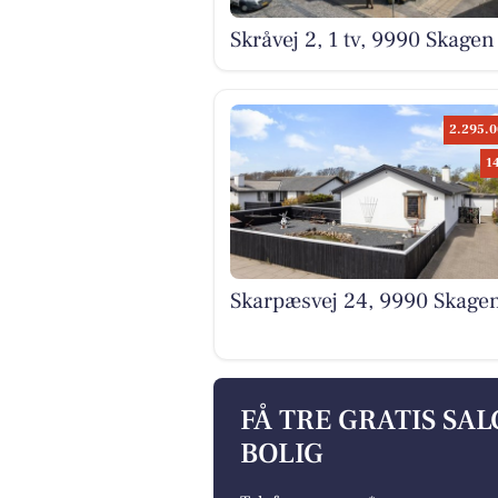
Skråvej 2, 1 tv, 9990 Skagen
2.295.0
1
Skarpæsvej 24, 9990 Skage
FÅ TRE GRATIS SA
BOLIG