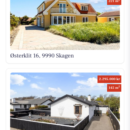
221 m
Østerklit 16, 9990 Skagen
2.295.000 kr
2
145 m