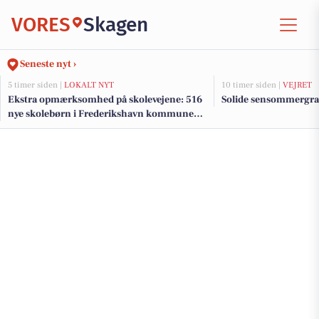
VORES
Skagen
Seneste nyt ›
5 timer siden |
LOKALT NYT
10 timer siden |
VEJRET
Ekstra opmærksomhed på skolevejene: 516
Solide sensommergra
nye skolebørn i Frederikshavn kommune
efter sommerferien