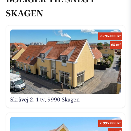
SKAGEN
2.795.000 kr
2
65 m
Skråvej 2, 1 tv, 9990 Skagen
7.995.000 kr
2