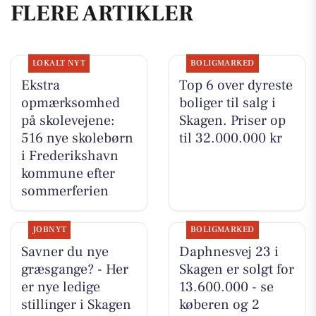
FLERE ARTIKLER
LOKALT NYT
BOLIGMARKED
Ekstra
Top 6 over dyreste
opmærksomhed
boliger til salg i
på skolevejene:
Skagen. Priser op
516 nye skolebørn
til 32.000.000 kr
i Frederikshavn
kommune efter
sommerferien
JOBNYT
BOLIGMARKED
Savner du nye
Daphnesvej 23 i
græsgange? - Her
Skagen er solgt for
er nye ledige
13.600.000 - se
stillinger i Skagen
køberen og 2