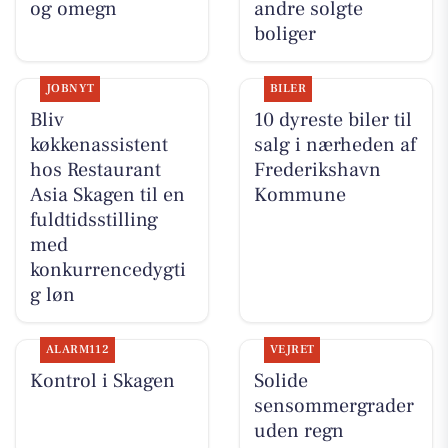
og omegn
andre solgte
boliger
JOBNYT
BILER
Bliv
10 dyreste biler til
køkkenassistent
salg i nærheden af
hos Restaurant
Frederikshavn
Asia Skagen til en
Kommune
fuldtidsstilling
med
konkurrencedygti
g løn
ALARM112
VEJRET
Kontrol i Skagen
Solide
sensommergrader
uden regn