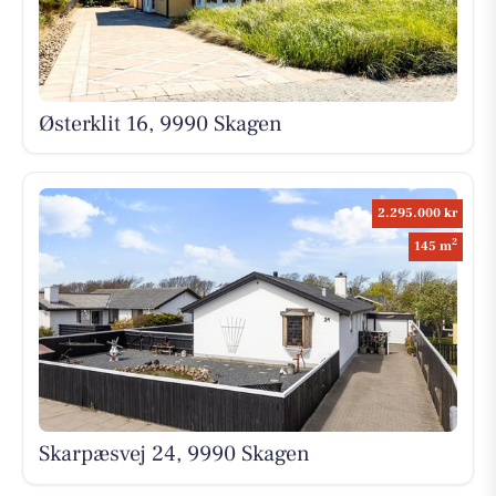
Østerklit 16, 9990 Skagen
2.295.000 kr
2
145 m
Skarpæsvej 24, 9990 Skagen