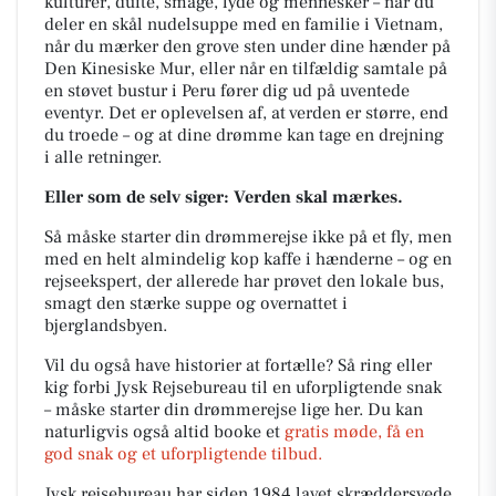
kulturer, dufte, smage, lyde og mennesker – når du
deler en skål nudelsuppe med en familie i Vietnam,
når du mærker den grove sten under dine hænder på
Den Kinesiske Mur, eller når en tilfældig samtale på
en støvet bustur i Peru fører dig ud på uventede
eventyr. Det er oplevelsen af, at verden er større, end
du troede – og at dine drømme kan tage en drejning
i alle retninger.
Eller som de selv siger: Verden skal mærkes.
Så måske starter din drømmerejse ikke på et fly, men
med en helt almindelig kop kaffe i hænderne – og en
rejseekspert, der allerede har prøvet den lokale bus,
smagt den stærke suppe og overnattet i
bjerglandsbyen.
Vil du også have historier at fortælle? Så ring eller
kig forbi Jysk Rejsebureau til en uforpligtende snak
– måske starter din drømmerejse lige her. Du kan
naturligvis også altid booke et
gratis møde, få en
god snak og et uforpligtende tilbud.
Jysk rejsebureau har siden 1984 lavet skræddersyede