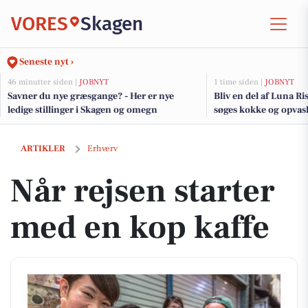
VORES
Skagen
Seneste nyt ›
46 minutter siden |
JOBNYT
1 time siden |
JOBNYT
Savner du nye græsgange? - Her er nye
Bliv en del af Luna Ri
ledige stillinger i Skagen og omegn
søges kokke og opvaske
Når rejsen starter med en kop kaffe
ARTIKLER
Erhverv
Når rejsen starter
med en kop kaffe