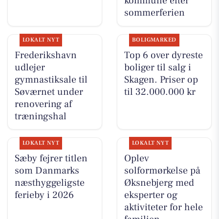
kommune efter
sommerferien
LOKALT NYT
BOLIGMARKED
Frederikshavn
Top 6 over dyreste
udlejer
boliger til salg i
gymnastiksale til
Skagen. Priser op
Søværnet under
til 32.000.000 kr
renovering af
træningshal
LOKALT NYT
LOKALT NYT
Sæby fejrer titlen
Oplev
som Danmarks
solformørkelse på
næsthyggeligste
Øksnebjerg med
ferieby i 2026
eksperter og
aktiviteter for hele