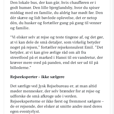
Den lokale bus, der kun går, hvis chaufføren er i
godt humør. Den lille bjerglandsby, hvor du spiser
middag med en familie, du aldrig har mødt før. Den
dér skæve og lidt bøvlede oplevelse, det er netop
dén, du husker og fortæller gang på gang til venner
og familie.
“Vi elsker selv at rejse og teste tingene af, og det gør,
at vi kan dele de små detaljer, som virkelig betyder
noget på rejsen,” fortæller rejsekonsulent Emil. ”Det
betyder, at vi kan give ærlige råd om alt fra
streetfood på et marked i Hanoi til en vandretur, der
kræver mere sved på panden, end det ser ud til på
billederne.”
Rejseeksperter – ikke sælgere
Det særlige ved Jysk Rejsebureau er, at man altid
møder mennesker, der selv brænder for at rejse og
udforske de små afkroge ude i verden.
Rejseeksperterne er ikke først og fremmest sælgere –
de er rejsende, der elsker at smitte andre med deres
egen eventyrlyst.