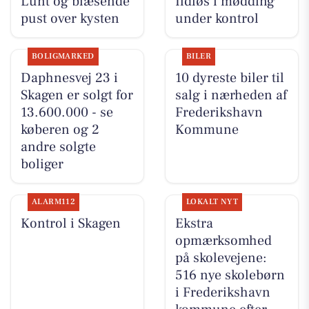
Lunt og blæsende
Ildløs i mødding
pust over kysten
under kontrol
BOLIGMARKED
BILER
Daphnesvej 23 i
10 dyreste biler til
Skagen er solgt for
salg i nærheden af
13.600.000 - se
Frederikshavn
køberen og 2
Kommune
andre solgte
boliger
ALARM112
LOKALT NYT
Kontrol i Skagen
Ekstra
opmærksomhed
på skolevejene:
516 nye skolebørn
i Frederikshavn