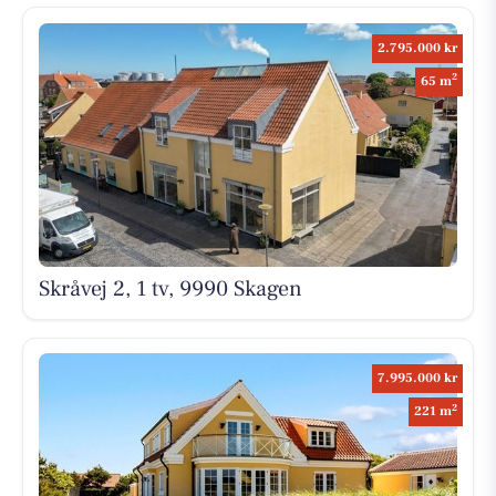
2.795.000 kr
2
65 m
Skråvej 2, 1 tv, 9990 Skagen
7.995.000 kr
2
221 m