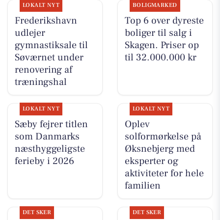
LOKALT NYT
BOLIGMARKED
Frederikshavn
Top 6 over dyreste
udlejer
boliger til salg i
gymnastiksale til
Skagen. Priser op
Søværnet under
til 32.000.000 kr
renovering af
træningshal
LOKALT NYT
LOKALT NYT
Sæby fejrer titlen
Oplev
som Danmarks
solformørkelse på
næsthyggeligste
Øksnebjerg med
ferieby i 2026
eksperter og
aktiviteter for hele
familien
DET SKER
DET SKER