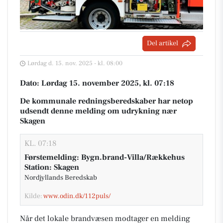
Del artikel
Lørdag d. 15. nov. 2025 - kl. 08:00
Dato: Lørdag 15. november 2025, kl. 07:18
De kommunale redningsberedskaber har netop
udsendt denne melding om udrykning nær
Skagen
KL. 07:18
Førstemelding: Bygn.brand-Villa/Rækkehus
Station: Skagen
Nordjyllands Beredskab
Kilde:
www.odin.dk/112puls/
Når det lokale brandvæsen modtager en melding