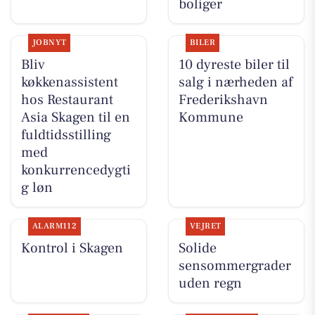
boliger
JOBNYT
BILER
Bliv
10 dyreste biler til
køkkenassistent
salg i nærheden af
hos Restaurant
Frederikshavn
Asia Skagen til en
Kommune
fuldtidsstilling
med
konkurrencedygti
g løn
ALARM112
VEJRET
Kontrol i Skagen
Solide
sensommergrader
uden regn