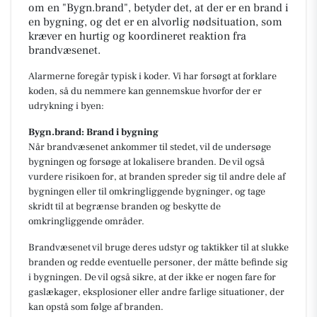
om en "Bygn.brand", betyder det, at der er en brand i
en bygning, og det er en alvorlig nødsituation, som
kræver en hurtig og koordineret reaktion fra
brandvæsenet.
Alarmerne foregår typisk i koder. Vi har forsøgt at forklare
koden, så du nemmere kan gennemskue hvorfor der er
udrykning i byen:
Bygn.brand: Brand i bygning
Når brandvæsenet ankommer til stedet, vil de undersøge
bygningen og forsøge at lokalisere branden. De vil også
vurdere risikoen for, at branden spreder sig til andre dele af
bygningen eller til omkringliggende bygninger, og tage
skridt til at begrænse branden og beskytte de
omkringliggende områder.
Brandvæsenet vil bruge deres udstyr og taktikker til at slukke
branden og redde eventuelle personer, der måtte befinde sig
i bygningen. De vil også sikre, at der ikke er nogen fare for
gaslækager, eksplosioner eller andre farlige situationer, der
kan opstå som følge af branden.