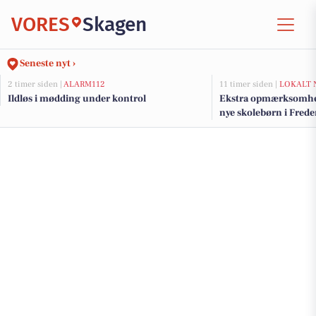
VORES
Skagen
Seneste nyt ›
2 timer siden |
ALARM112
11 timer siden |
LOKALT 
Ildløs i mødding under kontrol
Ekstra opmærksomhed
nye skolebørn i Fre
efter sommerferien