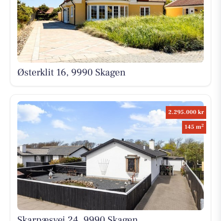
Østerklit 16, 9990 Skagen
2.295.000 kr
2
145 m
Skarpæsvej 24, 9990 Skagen