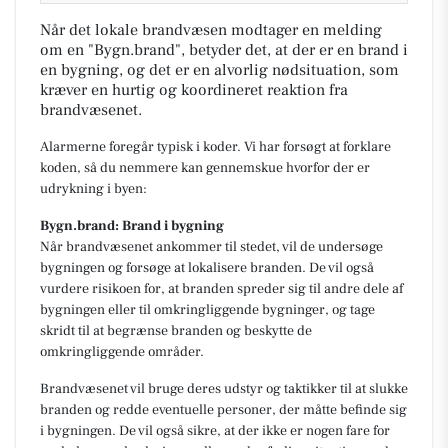
Når det lokale brandvæsen modtager en melding
om en "Bygn.brand", betyder det, at der er en brand i
en bygning, og det er en alvorlig nødsituation, som
kræver en hurtig og koordineret reaktion fra
brandvæsenet.
Alarmerne foregår typisk i koder. Vi har forsøgt at forklare
koden, så du nemmere kan gennemskue hvorfor der er
udrykning i byen:
Bygn.brand: Brand i bygning
Når brandvæsenet ankommer til stedet, vil de undersøge
bygningen og forsøge at lokalisere branden. De vil også
vurdere risikoen for, at branden spreder sig til andre dele af
bygningen eller til omkringliggende bygninger, og tage
skridt til at begrænse branden og beskytte de
omkringliggende områder.
Brandvæsenet vil bruge deres udstyr og taktikker til at slukke
branden og redde eventuelle personer, der måtte befinde sig
i bygningen. De vil også sikre, at der ikke er nogen fare for