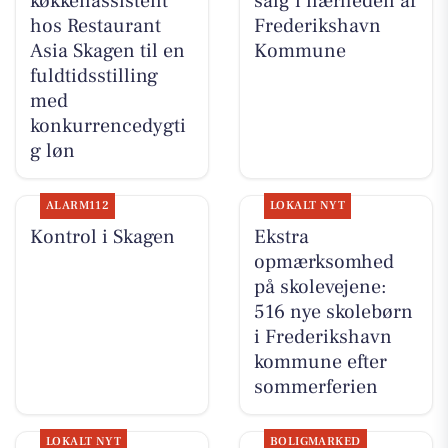
køkkenassistent
salg i nærheden af
hos Restaurant
Frederikshavn
Asia Skagen til en
Kommune
fuldtidsstilling
med
konkurrencedygti
g løn
ALARM112
LOKALT NYT
Kontrol i Skagen
Ekstra
opmærksomhed
på skolevejene:
516 nye skolebørn
i Frederikshavn
kommune efter
sommerferien
LOKALT NYT
BOLIGMARKED