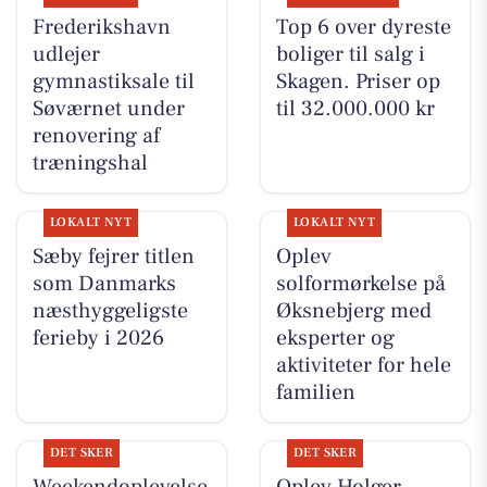
Frederikshavn
Top 6 over dyreste
udlejer
boliger til salg i
gymnastiksale til
Skagen. Priser op
Søværnet under
til 32.000.000 kr
renovering af
træningshal
LOKALT NYT
LOKALT NYT
Sæby fejrer titlen
Oplev
som Danmarks
solformørkelse på
næsthyggeligste
Øksnebjerg med
ferieby i 2026
eksperter og
aktiviteter for hele
familien
DET SKER
DET SKER
Weekendoplevelse
Oplev Holger