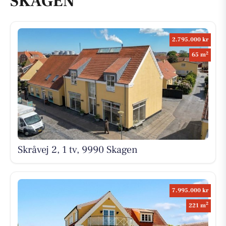
SKAGEN
2.795.000 kr
2
65 m
Skråvej 2, 1 tv, 9990 Skagen
7.995.000 kr
2
221 m