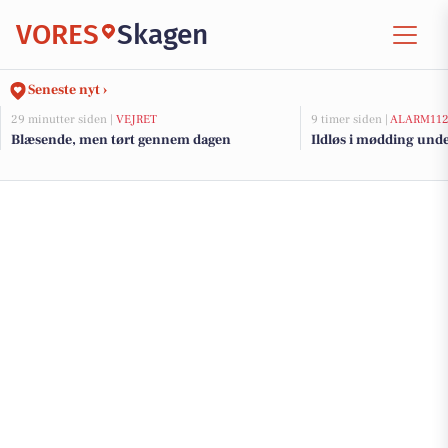
VORES
Skagen
Seneste nyt ›
29 minutter siden |
VEJRET
9 timer siden |
ALARM11
Blæsende, men tørt gennem dagen
Ildløs i mødding und