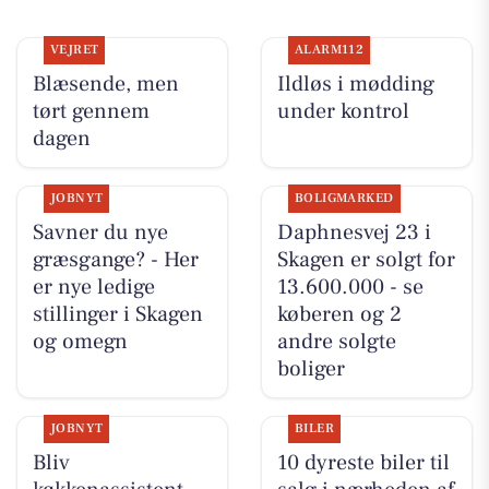
VEJRET
ALARM112
Blæsende, men
Ildløs i mødding
tørt gennem
under kontrol
dagen
JOBNYT
BOLIGMARKED
Savner du nye
Daphnesvej 23 i
græsgange? - Her
Skagen er solgt for
er nye ledige
13.600.000 - se
stillinger i Skagen
køberen og 2
og omegn
andre solgte
boliger
JOBNYT
BILER
Bliv
10 dyreste biler til