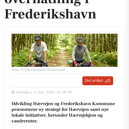
Frederikshavn
Foto: Frederikshavn Kommune
.
Del artikel
Torsdag d. 11. jun. 2026 - kl. 08:39
Udvikling Hærvejen og Frederikshavn Kommune
præsenterer ny strategi for Hærvejen samt nye
lokale initiativer, herunder Hærvejshjem og
vandreruter.