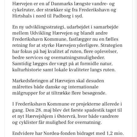
Hærvejen er en af Danmarks længste vandre- og
cykelruter, der strækker sig fra Frederikshavn og
Hirtshals i nord til Padborg i syd.
En ny udviklingsstrategi, udarbejdet i samarbejde
mellem Udvikling Hærvejen og blandt andre
Frederikshavn Kommune, fastlægger nu en fælles
retning for at styrke Hærvejen yderligere. Strategien
har fokus på høj kvalitet af ruten, flere oplevelser,
bedre services og overnatningsmuligheder.
Samtidig lægges der vægt på at formidle natur,
kulturhistorie samt lokale kvaliteter langs ruten.
Markedsføringen af Hærvejen skal desuden
målrettes både danske og internationale
målgrupper for at tiltrække flere besøgende.
I Frederikshavn Kommune er projekterne allerede i
gang. Den 28. maj blev det første spadestik taget til
et nyt Hærvejshjem i Østervrå, hvor både vandrere
og cyklister får mulighed for overnatning.
Endvidere har Nordea-fonden bidraget med 1,2 mio.