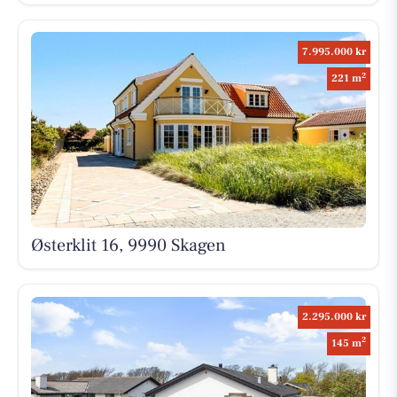
7.995.000 kr
2
221 m
Østerklit 16, 9990 Skagen
2.295.000 kr
2
145 m