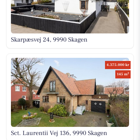
Skarpæsvej 24, 9990 Skagen
4.375.000 kr
2
145 m
Sct. Laurentii Vej 136, 9990 Skagen