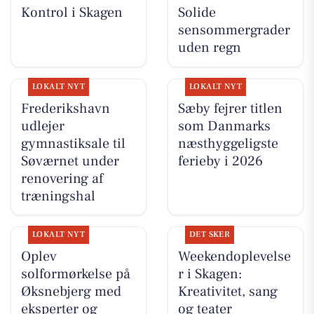
Kontrol i Skagen
Solide
sensommergrader
uden regn
LOKALT NYT
LOKALT NYT
Frederikshavn
Sæby fejrer titlen
udlejer
som Danmarks
gymnastiksale til
næsthyggeligste
Søværnet under
ferieby i 2026
renovering af
træningshal
LOKALT NYT
DET SKER
Oplev
Weekendoplevelse
solformørkelse på
r i Skagen:
Øksnebjerg med
Kreativitet, sang
eksperter og
og teater