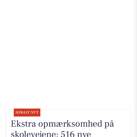
LOKALT NYT
Ekstra opmærksomhed på
skolevejene: 516 nye