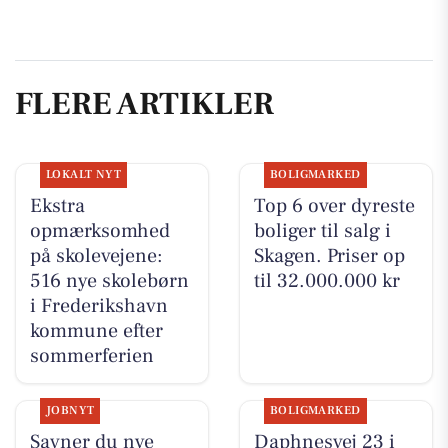
FLERE ARTIKLER
LOKALT NYT
BOLIGMARKED
Ekstra
Top 6 over dyreste
opmærksomhed
boliger til salg i
på skolevejene:
Skagen. Priser op
516 nye skolebørn
til 32.000.000 kr
i Frederikshavn
kommune efter
sommerferien
JOBNYT
BOLIGMARKED
Savner du nye
Daphnesvej 23 i