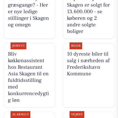
græsgange? - Her
Skagen er solgt for
er nye ledige
13.600.000 - se
stillinger i Skagen
køberen og 2
og omegn
andre solgte
boliger
JOBNYT
BILER
Bliv
10 dyreste biler til
køkkenassistent
salg i nærheden af
hos Restaurant
Frederikshavn
Asia Skagen til en
Kommune
fuldtidsstilling
med
konkurrencedygti
g løn
ALARM112
VEJRET