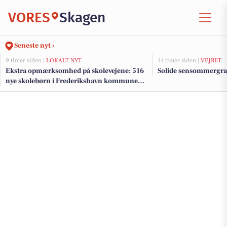
VORES
Skagen
Seneste nyt ›
9 timer siden |
LOKALT NYT
14 timer siden |
VEJRET
Ekstra opmærksomhed på skolevejene: 516
Solide sensommergra
nye skolebørn i Frederikshavn kommune
efter sommerferien