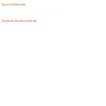
Opret mindeside
Indsend dit læserbidrag