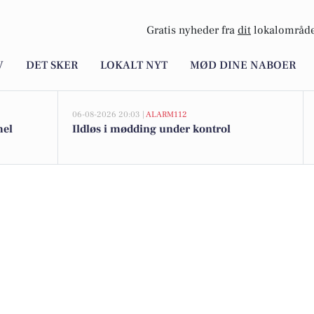
Gratis nyheder fra
dit
lokalområde
V
DET SKER
LOKALT NYT
MØD DINE NABOER
06-08-2026 20:03 |
ALARM112
mel
Ildløs i mødding under kontrol