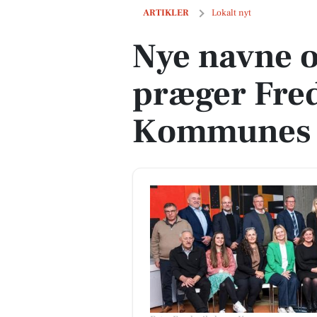
Nye navne og ny struktur præger Fred
ARTIKLER
Lokalt nyt
Nye navne o
præger Fre
Kommunes p