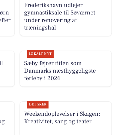
Frederikshavn udlejer
børn
gymnastiksale til Søværnet
fter
under renovering af
træningshal
LOKALT NYT
il
Sæby fejrer titlen som
Danmarks næsthyggeligste
ferieby i 2026
DET SKER
Weekendoplevelser i Skagen:
og
Kreativitet, sang og teater