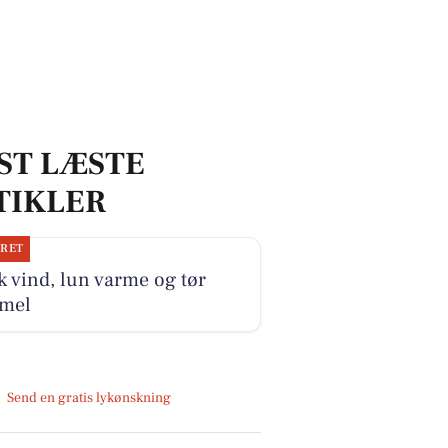
ST LÆSTE
TIKLER
JRET
k vind, lun varme og tør
mel
Send en gratis lykønskning