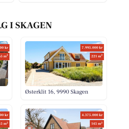
LG I SKAGEN
00 kr
7.995.000 kr
2
2
65 m
221 m
Østerklit 16, 9990 Skagen
00 kr
4.375.000 kr
2
2
45 m
145 m