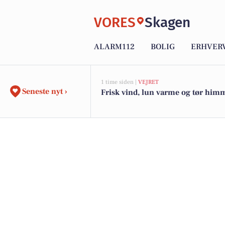
VORES
Skagen
ALARM112
BOLIG
ERHVER
1 time siden |
VEJRET
Seneste nyt ›
Frisk vind, lun varme og tør him