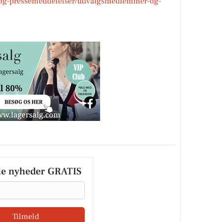
-og-pressemeddelelser/udvalgsmedlemmer-og-
le nyheder GRATIS
Tilmeld