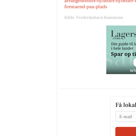
arrangementer/nyheder/nyheder
formaend-paa-plads
Kilde: Frederikshavn Kommune
Få loka
Email