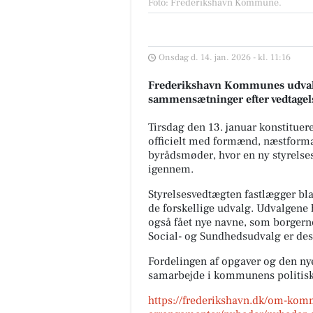
Foto: Frederikshavn Kommune
.
Onsdag d. 14. jan. 2026 - kl. 11:16
Frederikshavn Kommunes udvalg
sammensætninger efter vedtagels
Tirsdag den 13. januar konstitue
officielt med formænd, næstform
byrådsmøder, hvor en ny styrels
igennem.
Styrelsesvedtægten fastlægger bl
de forskellige udvalg. Udvalgene 
også fået nye navne, som borgerne
Social- og Sundhedsudvalg er desu
Fordelingen af opgaver og den nye
samarbejde i kommunens politisk
https://frederikshavn.dk/om-ko