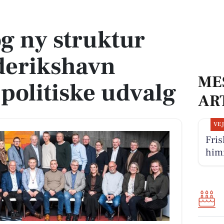
erikshavn Kommunes politiske udvalg
g ny struktur
derikshavn
ME
olitiske udvalg
AR
VE
Fris
him