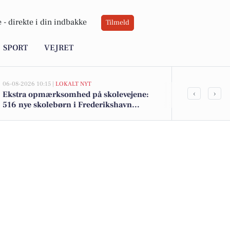
 -
direkte i din indbakke
Tilmeld
SPORT
VEJRET
06-08-2026 10:15 |
LOKALT NYT
05-08-2026 14:18
‹
›
Ekstra opmærksomhed på skolevejene:
Frederikshav
516 nye skolebørn i Frederikshavn
Søværnet und
kommune efter sommerferien
træningshal