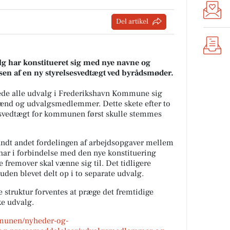
Del artikel
 har konstitueret sig med nye navne og
en af en ny styrelsesvedtægt ved byrådsmøder.
rede alle udvalg i Frederikshavn Kommune sig
ænd og udvalgsmedlemmer. Dette skete efter to
esvedtægt for kommunen først skulle stemmes
andt andet fordelingen af arbejdsopgaver mellem
har i forbindelse med den nye konstituering
 fremover skal vænne sig til. Det tidligere
den blevet delt op i to separate udvalg.
 struktur forventes at præge det fremtidige
e udvalg.
mmunen/nyheder-og-