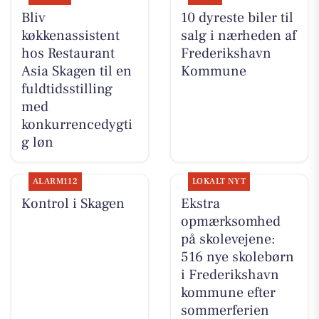
Bliv
10 dyreste biler til
køkkenassistent
salg i nærheden af
hos Restaurant
Frederikshavn
Asia Skagen til en
Kommune
fuldtidsstilling
med
konkurrencedygti
g løn
ALARM112
LOKALT NYT
Kontrol i Skagen
Ekstra
opmærksomhed
på skolevejene:
516 nye skolebørn
i Frederikshavn
kommune efter
sommerferien