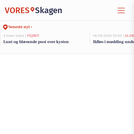
VORES
Skagen
Seneste nyt ›
4 timer siden |
VEJRET
06-08-2026 20:03 |
ALAR
Lunt og blæsende pust over kysten
Ildløs i mødding und