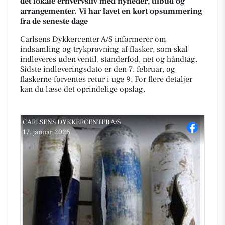
det lokale erhvervsliv med nyheder, tilbud og
arrangementer. Vi har lavet en kort opsummering
fra de seneste dage
Carlsens Dykkercenter A/S informerer om
indsamling og trykprøvning af flasker, som skal
indleveres uden ventil, standerfod, net og håndtag.
Sidste indleveringsdato er den 7. februar, og
flaskerne forventes retur i uge 9. For flere detaljer
kan du læse det oprindelige opslag.
CARLSENS DYKKERCENTER A/S
17. januar 2026