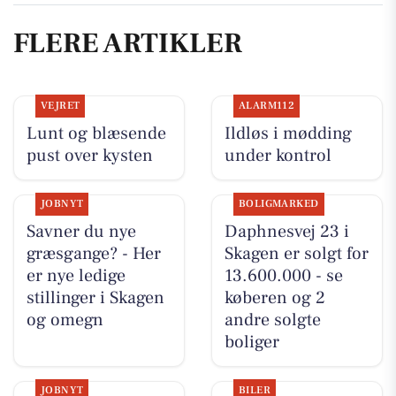
FLERE ARTIKLER
VEJRET
ALARM112
Lunt og blæsende
Ildløs i mødding
pust over kysten
under kontrol
JOBNYT
BOLIGMARKED
Savner du nye
Daphnesvej 23 i
græsgange? - Her
Skagen er solgt for
er nye ledige
13.600.000 - se
stillinger i Skagen
køberen og 2
og omegn
andre solgte
boliger
JOBNYT
BILER