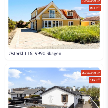
7.995.000 kr
2
221 m
Østerklit 16, 9990 Skagen
2.295.000 kr
2
145 m