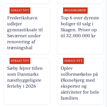
LOKALT NYT
BOLIGMARKED
Frederikshavn
Top 6 over dyreste
udlejer
boliger til salg i
gymnastiksale til
Skagen. Priser op
Søværnet under
til 32.000.000 kr
renovering af
træningshal
LOKALT NYT
LOKALT NYT
Sæby fejrer titlen
Oplev
som Danmarks
solformørkelse på
næsthyggeligste
Øksnebjerg med
ferieby i 2026
eksperter og
aktiviteter for hele
familien