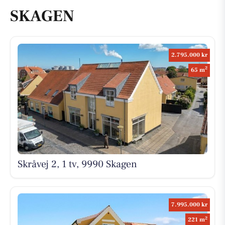
SKAGEN
2.795.000 kr
2
65 m
Skråvej 2, 1 tv, 9990 Skagen
7.995.000 kr
2
221 m