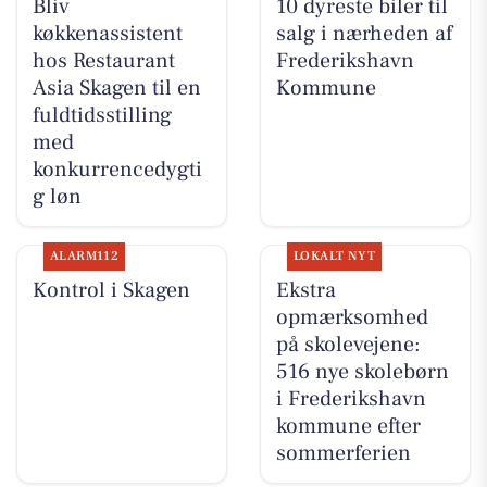
Bliv
10 dyreste biler til
køkkenassistent
salg i nærheden af
hos Restaurant
Frederikshavn
Asia Skagen til en
Kommune
fuldtidsstilling
med
konkurrencedygti
g løn
ALARM112
LOKALT NYT
Kontrol i Skagen
Ekstra
opmærksomhed
på skolevejene:
516 nye skolebørn
i Frederikshavn
kommune efter
sommerferien