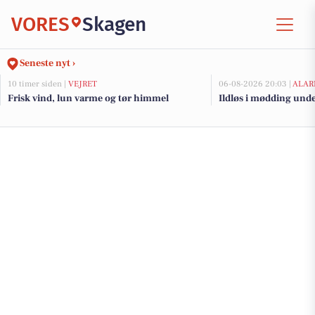
VORES
Skagen
Seneste nyt ›
10 timer siden |
VEJRET
06-08-2026 20:03 |
ALAR
Frisk vind, lun varme og tør himmel
Ildløs i mødding und