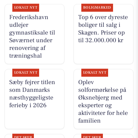
LOKALT NYT
BOLIGMARKED
Frederikshavn
Top 6 over dyreste
udlejer
boliger til salg i
gymnastiksale til
Skagen. Priser op
Søværnet under
til 32.000.000 kr
renovering af
træningshal
LOKALT NYT
LOKALT NYT
Sæby fejrer titlen
Oplev
som Danmarks
solformørkelse på
næsthyggeligste
Øksnebjerg med
ferieby i 2026
eksperter og
aktiviteter for hele
familien
DET SKER
DET SKER