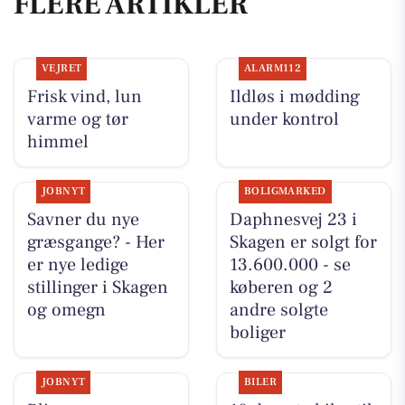
FLERE ARTIKLER
VEJRET
ALARM112
Frisk vind, lun
Ildløs i mødding
varme og tør
under kontrol
himmel
JOBNYT
BOLIGMARKED
Savner du nye
Daphnesvej 23 i
græsgange? - Her
Skagen er solgt for
er nye ledige
13.600.000 - se
stillinger i Skagen
køberen og 2
og omegn
andre solgte
boliger
JOBNYT
BILER