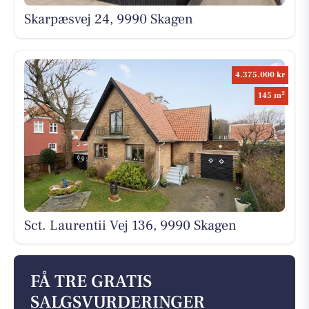
Skarpæsvej 24, 9990 Skagen
4.375.000 kr
2
145 m
Sct. Laurentii Vej 136, 9990 Skagen
FÅ TRE GRATIS
SALGSVURDERINGER