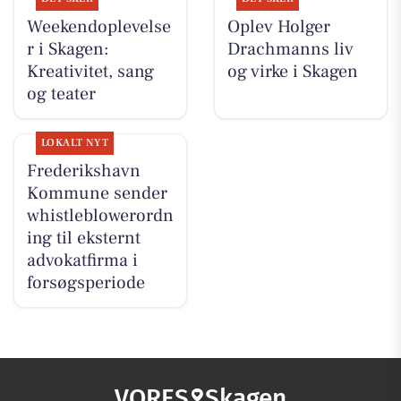
Weekendoplevelse
Oplev Holger
r i Skagen:
Drachmanns liv
Kreativitet, sang
og virke i Skagen
og teater
LOKALT NYT
Frederikshavn
Kommune sender
whistleblowerordn
ing til eksternt
advokatfirma i
forsøgsperiode
VORES
Skagen