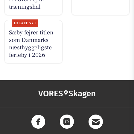
træningshal
LOKALT NYT
Sæby fejrer titlen
som Danmarks
næsthyggeligste
ferieby i 2026
VORES
Skagen