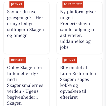
JOBNYT
LOKALT NYT
Savner du nye
Ny platform giver
græsgange? - Her
unge i
er nye ledige
Frederikshavn
stillinger i Skagen
samlet adgang til
og omegn
aktiviteter,
uddannelse og
jobs
DET SKER
JOBNYT
Oplev Skagen fra
Bliv en del af
luften eller dyk
Luna Ristorante i
ned i
Skagen: søges
Skagensmalernes
kokke og
verden - Ugens
opvaskere til
begivenheder i
efteråret
Skagen