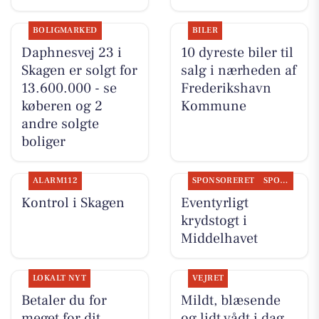
BOLIGMARKED
BILER
Daphnesvej 23 i
10 dyreste biler til
Skagen er solgt for
salg i nærheden af
13.600.000 - se
Frederikshavn
køberen og 2
Kommune
andre solgte
boliger
ALARM112
SPONSORERET
SPONSORERET INDHOLD
Kontrol i Skagen
Eventyrligt
krydstogt i
Middelhavet
LOKALT NYT
VEJRET
Betaler du for
Mildt, blæsende
meget for dit
og lidt vådt i dag