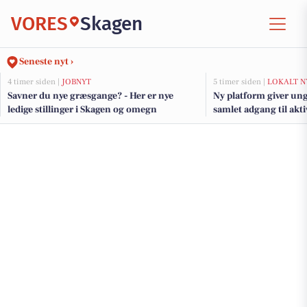
VORES
Skagen
Seneste nyt ›
4 timer siden |
JOBNYT
5 timer siden |
LOKALT N
Savner du nye græsgange? - Her er nye
Ny platform giver ung
ledige stillinger i Skagen og omegn
samlet adgang til akt
jobs