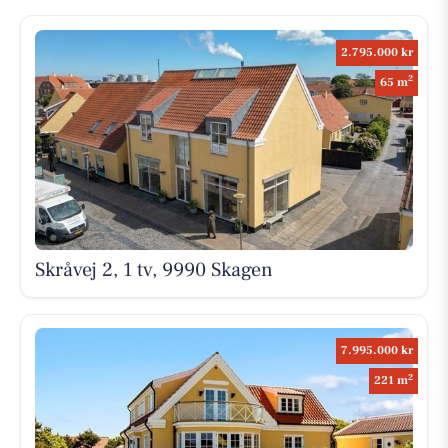
2.795.000 kr
2
65 m
Skråvej 2, 1 tv, 9990 Skagen
7.995.000 kr
2
221 m