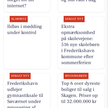
internet?
ALARM112
LOKALT NYT
Ildløs i mødding
Ekstra
under kontrol
opmærksomhed
på skolevejene:
516 nye skolebørn
i Frederikshavn
kommune efter
sommerferien
LOKALT NYT
BOLIGMARKED
Frederikshavn
Top 6 over dyreste
udlejer
boliger til salg i
gymnastiksale til
Skagen. Priser op
Søværnet under
til 32.000.000 kr
renovering af