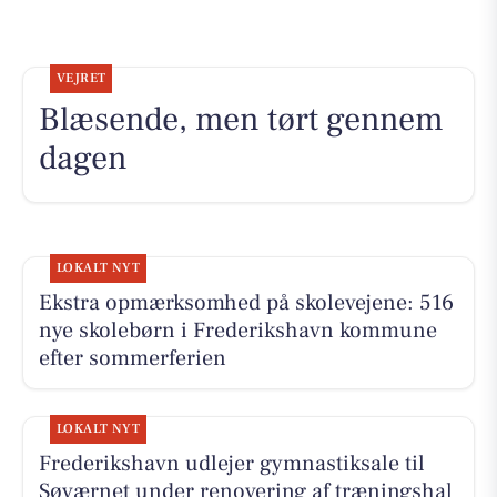
VEJRET
Blæsende, men tørt gennem
dagen
LOKALT NYT
Ekstra opmærksomhed på skolevejene: 516
nye skolebørn i Frederikshavn kommune
efter sommerferien
LOKALT NYT
Frederikshavn udlejer gymnastiksale til
Søværnet under renovering af træningshal