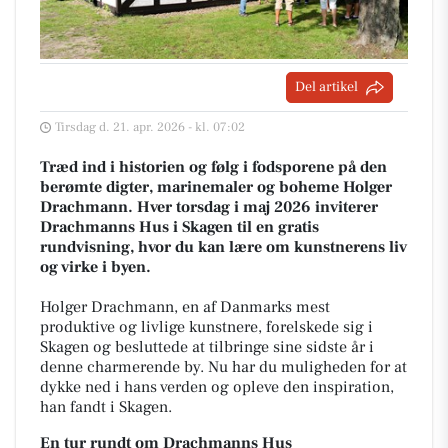
Del artikel
Tirsdag d. 21. apr. 2026 - kl. 07:02
Træd ind i historien og følg i fodsporene på den
berømte digter, marinemaler og boheme Holger
Drachmann. Hver torsdag i maj 2026 inviterer
Drachmanns Hus i Skagen til en gratis
rundvisning, hvor du kan lære om kunstnerens liv
og virke i byen.
Holger Drachmann, en af Danmarks mest
produktive og livlige kunstnere, forelskede sig i
Skagen og besluttede at tilbringe sine sidste år i
denne charmerende by. Nu har du muligheden for at
dykke ned i hans verden og opleve den inspiration,
han fandt i Skagen.
En tur rundt om Drachmanns Hus