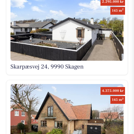
2.295.000 kr
2
145 m
Skarpæsvej 24, 9990 Skagen
4.375.000 kr
2
145 m