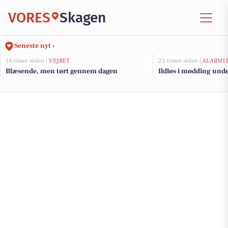
VORES
Skagen
Seneste nyt ›
14 timer siden |
VEJRET
23 timer siden |
ALARM1
Blæsende, men tørt gennem dagen
Ildløs i mødding und