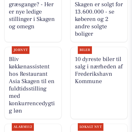
græsgange? - Her
Skagen er solgt for
er nye ledige
13.600.000 - se
stillinger i Skagen
køberen og 2
og omegn
andre solgte
boliger
JOBNYT
BILER
Bliv
10 dyreste biler til
køkkenassistent
salg i nærheden af
hos Restaurant
Frederikshavn
Asia Skagen til en
Kommune
fuldtidsstilling
med
konkurrencedygti
g løn
ALARM112
LOKALT NYT