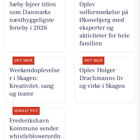
Sæby fejrer titlen
Oplev
som Danmarks
solformørkelse på
næsthyggeligste
Øksnebjerg med
ferieby i 2026
eksperter og
aktiviteter for hele
familien
DET SKER
DET SKER
Weekendoplevelse
Oplev Holger
r i Skagen:
Drachmanns liv
Kreativitet, sang
og virke i Skagen
og teater
LOKALT NYT
Frederikshavn
Kommune sender
whistleblowerordn