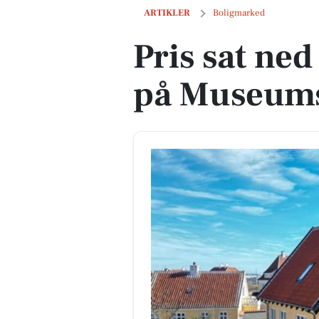
Pris sat ned med 750.000 kr. på Muse
ARTIKLER
Boligmarked
Pris sat ne
på Museums