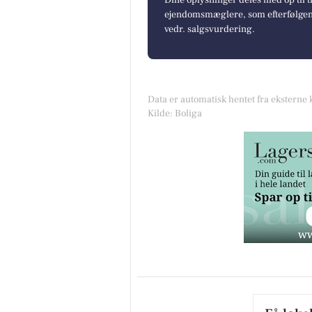
Dine oplysninger deles med op til t
ejendomsmæglere, som efterfølgend
vedr. salgsvurdering.
Data er automatisk hentet fra eksterne 
Kilde: Boliga