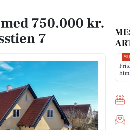
umsstien 7
d med 750.000 kr.
ME
stien 7
AR
VE
Fris
him