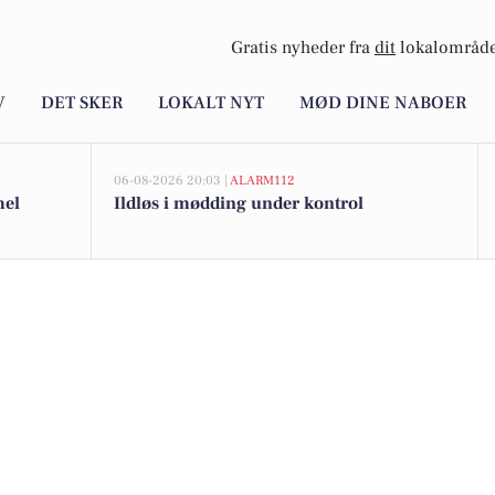
Gratis nyheder fra
dit
lokalområde
V
DET SKER
LOKALT NYT
MØD DINE NABOER
06-08-2026 20:03 |
ALARM112
mel
Ildløs i mødding under kontrol