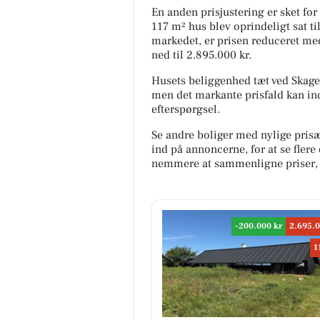
En anden prisjustering er sket for
117 m² hus blev oprindeligt sat ti
markedet, er prisen reduceret med
ned til 2.895.000 kr.
Husets beliggenhed tæt ved Skagen
men det markante prisfald kan in
efterspørgsel.
Se andre boliger med nylige pris
ind på annoncerne, for at se fler
nemmere at sammenligne priser, 
-200.000 kr
2.695.0
1