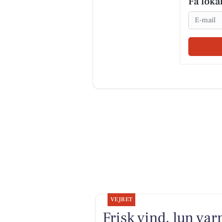
Få loka
Email
VEJRET
Frisk vind, lun va