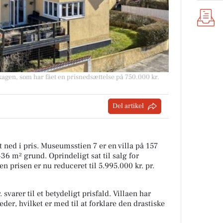
agen, som har fået en prisnedsættelse på 750.000 kr.
Del artikel
at ned i pris. Museumsstien 7 er en villa på 157
6 m² grund. Oprindeligt sat til salg for
 prisen er nu reduceret til 5.995.000 kr. pr.
varer til et betydeligt prisfald. Villaen har
der, hvilket er med til at forklare den drastiske