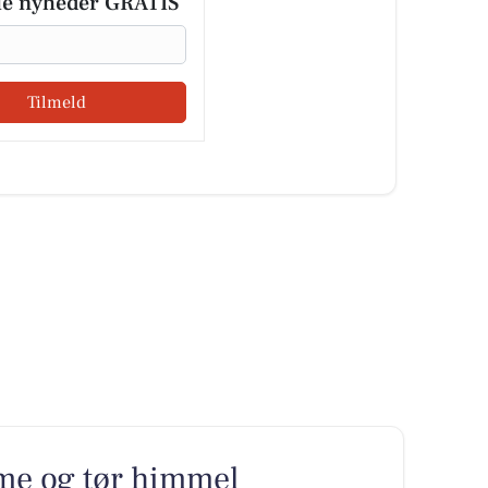
le nyheder GRATIS
Tilmeld
rme og tør himmel