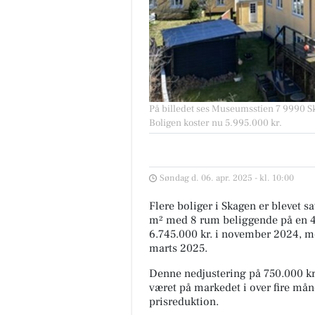
På billedet ses Museumsstien 7 9990 Sk
Boligen koster nu 5.995.000 kr.
Søndag d. 06. apr. 2025 - kl. 10:00
Flere boliger i Skagen er blevet s
m² med 8 rum beliggende på en 43
6.745.000 kr. i november 2024, men
marts 2025.
Denne nedjustering på 750.000 kr. s
været på markedet i over fire måne
prisreduktion.