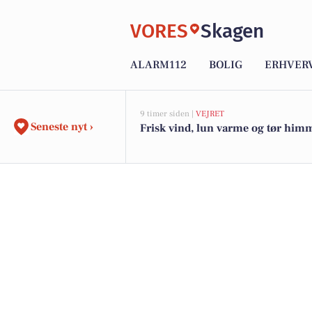
VORES
Skagen
ALARM112
BOLIG
ERHVER
9 timer siden |
VEJRET
Seneste nyt ›
Frisk vind, lun varme og tør him