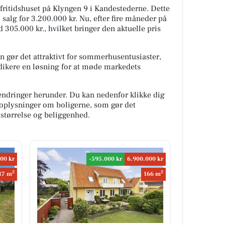
 fritidshuset på Klyngen 9 i Kandestederne. Dette
l salg for 3.200.000 kr. Nu, efter fire måneder på
 305.000 kr., hvilket bringer den aktuelle pris
 gør det attraktivt for sommerhusentusiaster,
dikere en løsning for at møde markedets
ændringer herunder. Du kan nedenfor klikke dig
e oplysninger om boligerne, som gør det
størrelse og beliggenhed.
00 kr
-595.000 kr
6.900.000 kr
2
2
17 m
166 m