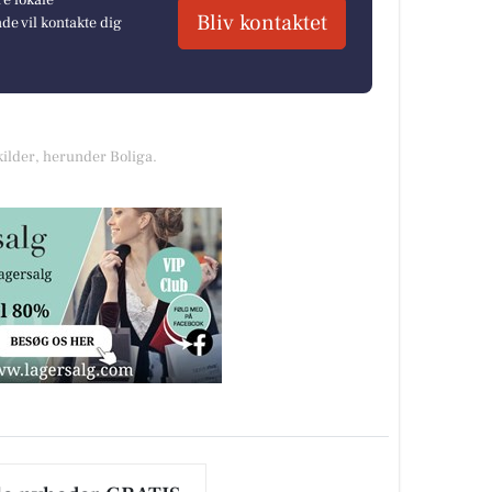
re lokale
Bliv kontaktet
e vil kontakte dig
kilder, herunder Boliga.