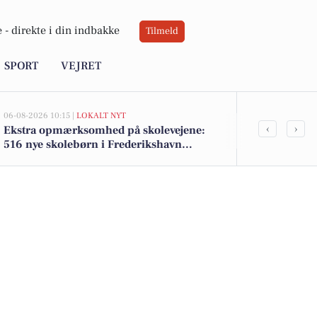
 -
direkte i din indbakke
Tilmeld
SPORT
VEJRET
06-08-2026 10:15 |
LOKALT NYT
05-08-2026 14:18
‹
›
Ekstra opmærksomhed på skolevejene:
Frederikshav
516 nye skolebørn i Frederikshavn
Søværnet und
kommune efter sommerferien
træningshal