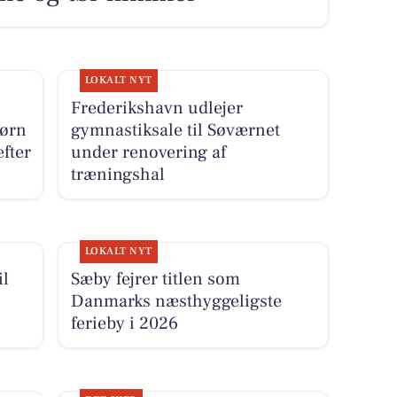
LOKALT NYT
Frederikshavn udlejer
børn
gymnastiksale til Søværnet
fter
under renovering af
træningshal
LOKALT NYT
il
Sæby fejrer titlen som
Danmarks næsthyggeligste
ferieby i 2026