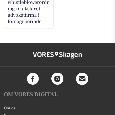
whistleblowerordn
ing til eksternt
advokatfirma i
forsøgsperiode
VORES
Skagen
OM VORES DIGITAL
Om os