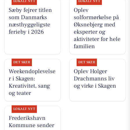
LOKALT NYT
LOKALT NYT
Sæby fejrer titlen
Oplev
som Danmarks
solformørkelse på
næsthyggeligste
Øksnebjerg med
ferieby i 2026
eksperter og
aktiviteter for hele
familien
DET SKER
DET SKER
Weekendoplevelse
Oplev Holger
r i Skagen:
Drachmanns liv
Kreativitet, sang
og virke i Skagen
og teater
LOKALT NYT
Frederikshavn
Kommune sender