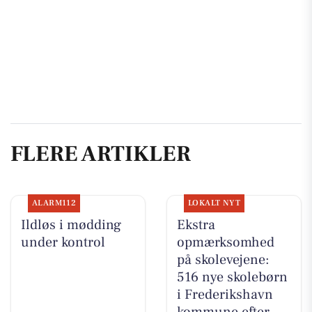
FLERE ARTIKLER
ALARM112
LOKALT NYT
Ildløs i mødding
Ekstra
under kontrol
opmærksomhed
på skolevejene:
516 nye skolebørn
i Frederikshavn
kommune efter