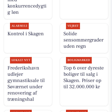
konkurrencedygti
g løn
ALARM112
VEJRET
Kontrol i Skagen
Solide
sensommergrader
uden regn
LOKALT NYT
BOLIGMARKED
Frederikshavn
Top 6 over dyreste
udlejer
boliger til salg i
gymnastiksale til
Skagen. Priser op
Søværnet under
til 32.000.000 kr
renovering af
træningshal