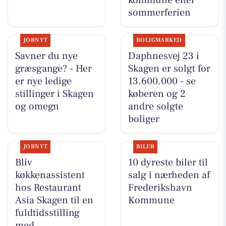
sommerferien
JOBNYT
BOLIGMARKED
Savner du nye
Daphnesvej 23 i
græsgange? - Her
Skagen er solgt for
er nye ledige
13.600.000 - se
stillinger i Skagen
køberen og 2
og omegn
andre solgte
boliger
JOBNYT
BILER
Bliv
10 dyreste biler til
køkkenassistent
salg i nærheden af
hos Restaurant
Frederikshavn
Asia Skagen til en
Kommune
fuldtidsstilling
med