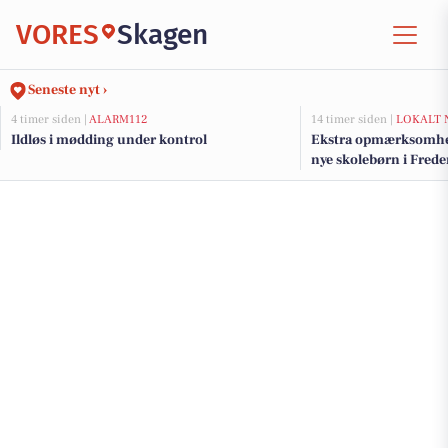
VORES
Skagen
Seneste nyt ›
4 timer siden |
ALARM112
14 timer siden |
LOKALT 
Ildløs i mødding under kontrol
Ekstra opmærksomhed
nye skolebørn i Fre
efter sommerferien