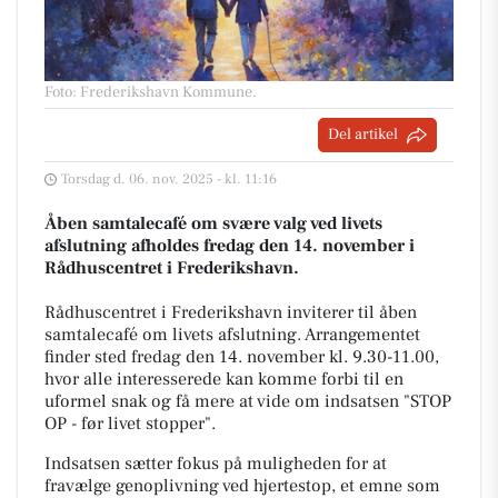
Foto: Frederikshavn Kommune
.
Del artikel
Torsdag d. 06. nov. 2025 - kl. 11:16
Åben samtalecafé om svære valg ved livets
afslutning afholdes fredag den 14. november i
Rådhuscentret i Frederikshavn.
Rådhuscentret i Frederikshavn inviterer til åben
samtalecafé om livets afslutning. Arrangementet
finder sted fredag den 14. november kl. 9.30-11.00,
hvor alle interesserede kan komme forbi til en
uformel snak og få mere at vide om indsatsen "STOP
OP - før livet stopper".
Indsatsen sætter fokus på muligheden for at
fravælge genoplivning ved hjertestop, et emne som