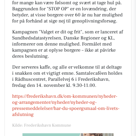
for mange kan være følsomt og svært at tage hul på.
Baggrunden for "STOP OP" er en lovændring, der
betyder, at visse borgere over 60 år nu har mulighed
for på forhånd at sige nej til genoplivningsforsøg.
Kampagnen "Valget er dit og frit", som er lanceret af
Sundhedsdatastyrelsen, Danske Regioner og KL,
informerer om denne mulighed. Formålet med
kampagnen er at oplyse borgere – ikke at påvirke
deres beslutning.
Der serveres kaffe, og alle er velkomne til at deltage
i snakken om et vigtigt emne. Samtalecaféen holdes
i Rådhuscentret, Parallelvej 6 i Frederikshavn,
fredag den 14. november kl. 9.30-11.00.
https://frederikshavn.dk/om-kommunen/nyheder-
og-arrangementer/nyheder/nyheder-og-
pressemeddelelser/har-du-spoergsmaal-om-livets-
afslutning
Kilde: Frederikshavn Kommune