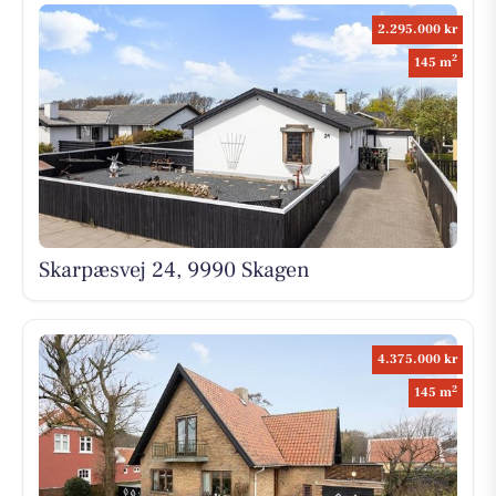
2.295.000 kr
2
145 m
Skarpæsvej 24, 9990 Skagen
4.375.000 kr
2
145 m