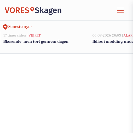
VORES
Skagen
Seneste nyt ›
17 timer siden |
VEJRET
06-08-2026 20:03 |
ALAR
Blæsende, men tørt gennem dagen
Ildløs i mødding und