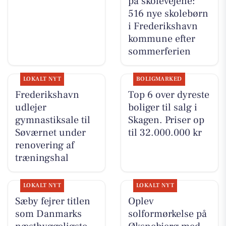
på skolevejene:
516 nye skolebørn
i Frederikshavn
kommune efter
sommerferien
LOKALT NYT
BOLIGMARKED
Frederikshavn
Top 6 over dyreste
udlejer
boliger til salg i
gymnastiksale til
Skagen. Priser op
Søværnet under
til 32.000.000 kr
renovering af
træningshal
LOKALT NYT
LOKALT NYT
Sæby fejrer titlen
Oplev
som Danmarks
solformørkelse på