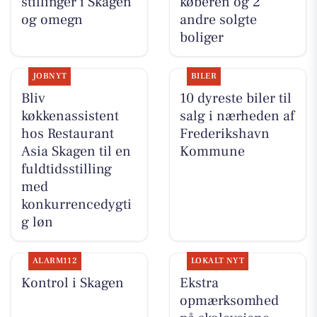
stillinger i Skagen
køberen og 2
og omegn
andre solgte
boliger
JOBNYT
BILER
Bliv
10 dyreste biler til
køkkenassistent
salg i nærheden af
hos Restaurant
Frederikshavn
Asia Skagen til en
Kommune
fuldtidsstilling
med
konkurrencedygti
g løn
ALARM112
LOKALT NYT
Kontrol i Skagen
Ekstra
opmærksomhed