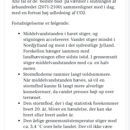
Alle tal er de ’bedste bud’ på værdier i slutningen af
århundredet (2071-2100) sammenlignet med i dag,
med en fortsat høj udledning af CO2.
Forudsigelserne er følgende:
Middelvandstanden i havet stiger, og
stigningen accelererer. Vandet stiger mindst i
Nordjylland og mest i det sydvestlige Jylland.
Forskellen hænger sammen med
landhævningen efter sidste istid. I gennemsnit
stiger middelvandstanden med ca. en halv
meter.
Stormfloderne rammer langt voldsommere.
Når middelvandstanden hæves, så vil en
stormflod kunne få langt mere alvorlige
konsekvenser, da vandet presses højt op over
terrænet.
Den stormflod, der i dag statistisk forekommer
hvert 20. år, bliver en hændelse, der kan ske
hvert eller hvert andet år.
Den årlige gennemsnitstemperatur stiger med
ca. 3,4 ˚C over hele landet. Der vil ikke være