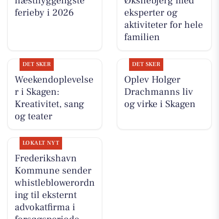
næsthyggeligste
Øksnebjerg med
ferieby i 2026
eksperter og
aktiviteter for hele
familien
DET SKER
DET SKER
Weekendoplevelse
Oplev Holger
r i Skagen:
Drachmanns liv
Kreativitet, sang
og virke i Skagen
og teater
LOKALT NYT
Frederikshavn
Kommune sender
whistleblowerordn
ing til eksternt
advokatfirma i