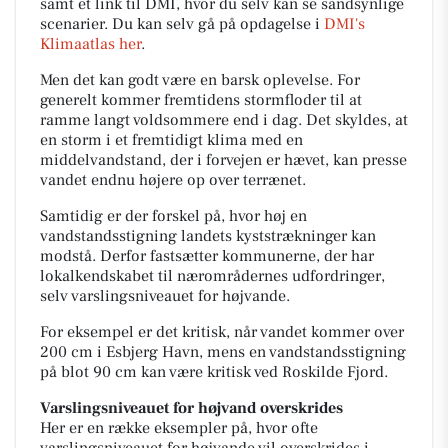
samt et link til DMI, hvor du selv kan se sandsynlige
scenarier. Du kan selv gå på opdagelse i
DMI's
Klimaatlas her
.
Men det kan godt være en barsk oplevelse.
For
generelt kommer fremtidens stormfloder til at
ramme langt voldsommere end i dag. Det skyldes, at
en storm i et fremtidigt klima med en
middelvandstand, der i forvejen er hævet, kan presse
vandet endnu højere op over terrænet.
Samtidig er der forskel på, hvor høj en
vandstandsstigning landets kyststrækninger kan
modstå. Derfor fastsætter kommunerne, der har
lokalkendskabet til nærområdernes udfordringer,
selv varslingsniveauet for højvande.
For eksempel er det kritisk, når vandet kommer over
200 cm i Esbjerg Havn, mens en vandstandsstigning
på blot 90 cm kan være kritisk ved Roskilde Fjord.
Varslingsniveauet for højvand overskrides
Her er en række eksempler på, hvor ofte