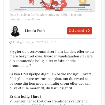
Foto: Styrelsen for Dataforsyning og Effektivisering
.
Vandstandsvarslinger
Linnéa Funk
Del artikel
Fredag d. 28. jan. 2022 - kl. 10:16
Frygter du oversvømmelser i din kælder, eller er du
mere bekymret over, hvordan vandstanden vil være i
din kommende bolig, eller måske endda
drømmehus?
Så kan DMI hjælpe dig til en bedre indsigt. I hvert
fald på et mere overordnet plan, om du er ved at
bevæge dig hen mod en mulig drøm eller det kan
blive et lille mareridt, du har udsigt til.
Er din bolig i fare?
Vi bringer her et kort over fremtidens vandstand