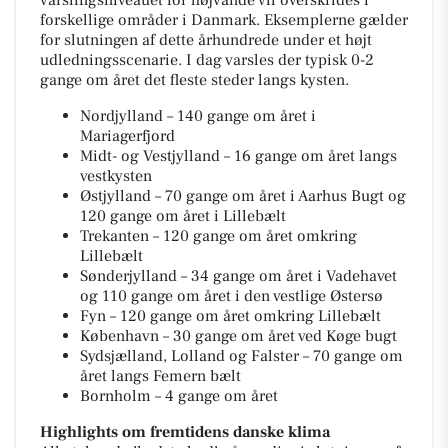
varslingsniveauet for højvande vil overskrides i
forskellige områder i Danmark. Eksemplerne gælder
for slutningen af dette århundrede under et højt
udledningsscenarie. I dag varsles der typisk 0-2
gange om året det fleste steder langs kysten.
Nordjylland – 140 gange om året i
Mariagerfjord
Midt- og Vestjylland – 16 gange om året langs
vestkysten
Østjylland – 70 gange om året i Aarhus Bugt og
120 gange om året i Lillebælt
Trekanten – 120 gange om året omkring
Lillebælt
Sønderjylland – 34 gange om året i Vadehavet
og 110 gange om året i den vestlige Østersø
Fyn – 120 gange om året omkring Lillebælt
København – 30 gange om året ved Køge bugt
Sydsjælland, Lolland og Falster – 70 gange om
året langs Femern bælt
Bornholm – 4 gange om året
Highlights om fremtidens danske klima