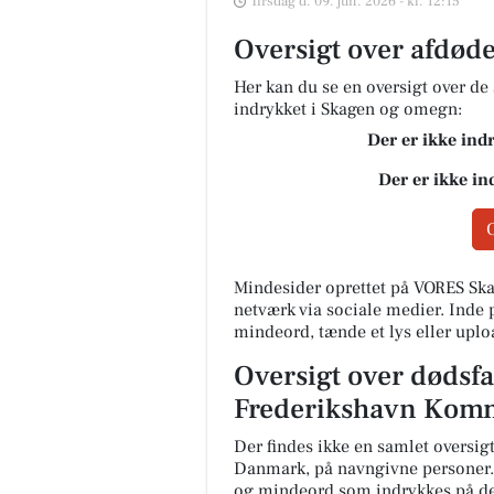
Tirsdag d. 09. jun. 2026 - kl. 12:15
Oversigt over afdøde
Her kan du se en oversigt over d
indrykket i Skagen og omegn:
Der er ikke ind
Der er ikke in
Mindesider oprettet på VORES Ska
netværk via sociale medier. Inde
mindeord, tænde et lys eller uplo
Oversigt over dødsfa
Frederikshavn Komm
Der findes ikke en samlet oversigt
Danmark, på navngivne personer.
og mindeord som indrykkes på de 