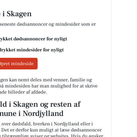
 i Skagen
e seneste dødsannoncer og mindesider som er
rykket dødsannoncer for nyligt
drykket mindesider for nyligt
Opret mindeside
gen kan nemt deles med venner, familie og
 på mindesiden har man mulighed for at skrive
ade billeder af afdøde.
ld i Skagen og resten af
une i Nordjylland
 over dødsfald, hverken i Nordjylland eller i
 Det er derfor kun muligt at læse dødsannoncer
tilgængelige aviser og websites. Hvis du ønsker