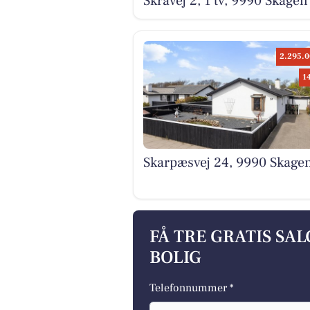
Skråvej 2, 1 tv, 9990 Skagen
2.295.0
1
Skarpæsvej 24, 9990 Skage
FÅ TRE GRATIS SA
BOLIG
Telefonnummer *