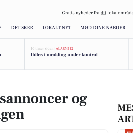
Gratis nyheder fra
dit
lokalområde
V
DET SKER
LOKALT NYT
MØD DINE NABOER
10 timer siden |
ALARM112
n
Ildløs i mødding under kontrol
agen
dsannoncer og
ME
agen
AR
VE