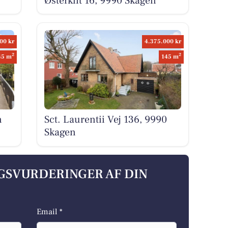
Østerklit 16, 9990 Skagen
00 kr
4.375.000 kr
2
2
45 m
145 m
n
Sct. Laurentii Vej 136, 9990
Skagen
LGSVURDERINGER AF DIN
Email *