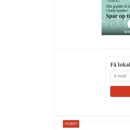
Få loka
Email
VEJRET