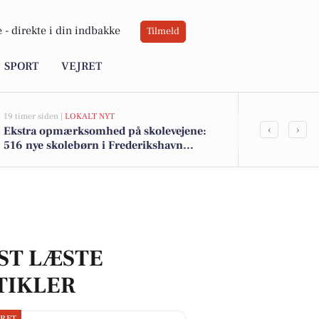
 -
direkte i din indbakke
Tilmeld
SPORT
VEJRET
19 timer siden |
LOKALT NYT
05-08-2026 14:18
‹
›
Ekstra opmærksomhed på skolevejene:
Frederikshav
516 nye skolebørn i Frederikshavn
Søværnet und
kommune efter sommerferien
træningshal
ST LÆSTE
TIKLER
JRET