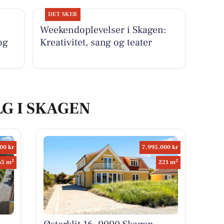
DET SKER
Weekendoplevelser i Skagen:
og
Kreativitet, sang og teater
LG I SKAGEN
00 kr
7.995.000 kr
2
2
65 m
221 m