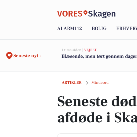
VORES
Skagen
ALARM112
BOLIG
ERHVER
1 time siden |
VEJRET
Seneste nyt ›
Blæsende, men tørt gennem dage
Seneste dødsannoncer og afdøde i Sk
ARTIKLER
Mindeord
Seneste dø
afdøde i Sk