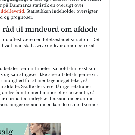
der på Danmarks statistik en oversigt over
iddellevetid
. Statistikken indeholder oversigter
id og prognoser.
e råd til mindeord om afdøde
 du oftest være i en følelsesladet situation. Det
, hvad man skal skrive og hvor annoncen skal
u betaler per millimeter, så hold din tekst kort
 og kan alligevel ikke sige alt det du gerne vil.
r mulighed for at medtage meget tekst, så
n afdøde. Skulle der være dårlige relationer
og andre familiemedlemmer eller bekendte, så
er normalt at indrykke dødsannoncer online.
begrænsninger og annoncen kan deles med venner