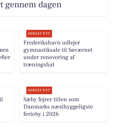
rt gennem dagen
LOKALT NYT
Frederikshavn udlejer
børn
gymnastiksale til Søværnet
fter
under renovering af
træningshal
LOKALT NYT
il
Sæby fejrer titlen som
Danmarks næsthyggeligste
ferieby i 2026