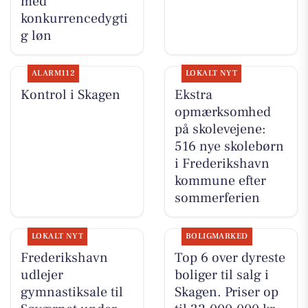
med
konkurrencedygti
g løn
ALARM112
LOKALT NYT
Kontrol i Skagen
Ekstra
opmærksomhed
på skolevejene:
516 nye skolebørn
i Frederikshavn
kommune efter
sommerferien
LOKALT NYT
BOLIGMARKED
Frederikshavn
Top 6 over dyreste
udlejer
boliger til salg i
gymnastiksale til
Skagen. Priser op