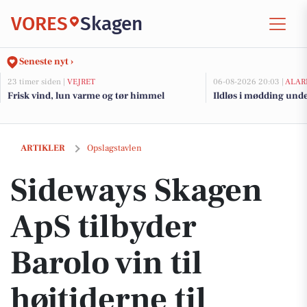
VORES
Skagen
Seneste nyt ›
23 timer siden |
VEJRET
06-08-2026 20:03 |
ALAR
Frisk vind, lun varme og tør himmel
Ildløs i mødding und
Sideways Skagen ApS tilbyder Barolo vin til højtiderne til nedsat pris
ARTIKLER
Opslagstavlen
Sideways Skagen
ApS tilbyder
Barolo vin til
højtiderne til