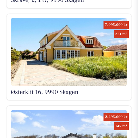
7.995.000 kr
2
221 m
Østerklit 16, 9990 Skagen
2.295.000 kr
2
145 m