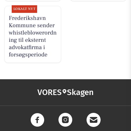
LOKALT NYT
Frederikshavn
Kommune sender
whistleblowerordn
ing til eksternt
advokatfirma i
forsøgsperiode
VORES
Skagen