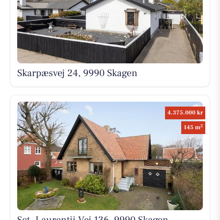
Skarpæsvej 24, 9990 Skagen
4.375.000 kr
2
145 m
Sct. Laurentii Vej 136, 9990 Skagen