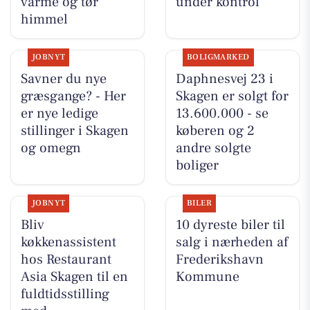
varme og tør
under kontrol
himmel
JOBNYT
BOLIGMARKED
Savner du nye
Daphnesvej 23 i
græsgange? - Her
Skagen er solgt for
er nye ledige
13.600.000 - se
stillinger i Skagen
køberen og 2
og omegn
andre solgte
boliger
JOBNYT
BILER
Bliv
10 dyreste biler til
køkkenassistent
salg i nærheden af
hos Restaurant
Frederikshavn
Asia Skagen til en
Kommune
fuldtidsstilling