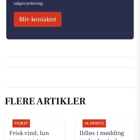
salgsvurdering.
Bliv kontaktet
FLERE ARTIKLER
VEJRET
ALARM112
Frisk vind, lun
Ildløs i mødding