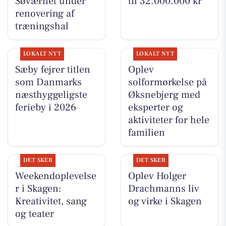
Søværnet under
til 32.000.000 kr
renovering af
træningshal
LOKALT NYT
LOKALT NYT
Sæby fejrer titlen
Oplev
som Danmarks
solformørkelse på
næsthyggeligste
Øksnebjerg med
ferieby i 2026
eksperter og
aktiviteter for hele
familien
DET SKER
DET SKER
Weekendoplevelse
Oplev Holger
r i Skagen:
Drachmanns liv
Kreativitet, sang
og virke i Skagen
og teater