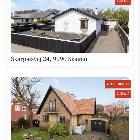
145 m
Skarpæsvej 24, 9990 Skagen
4.375.000 kr
2
145 m