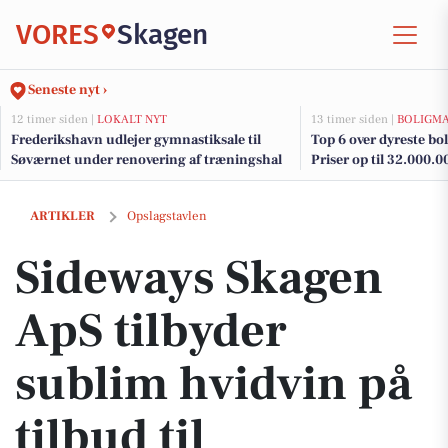
VORES
Skagen
Seneste nyt ›
12 timer siden |
LOKALT NYT
13 timer siden |
BOLIGM
Frederikshavn udlejer gymnastiksale til
Top 6 over dyreste boli
Søværnet under renovering af træningshal
Priser op til 32.000.0
Sideways Skagen ApS tilbyder sublim hvidvin på tilbud til højtiderne
ARTIKLER
Opslagstavlen
Sideways Skagen
ApS tilbyder
sublim hvidvin på
tilbud til