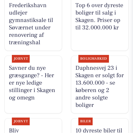
Frederikshavn
Top 6 over dyreste
udlejer
boliger til salg i
gymnastiksale til
Skagen. Priser op
Søværnet under
til 32.000.000 kr
renovering af
træningshal
JOBNYT
BOLIGMARKED
Savner du nye
Daphnesvej 23 i
græsgange? - Her
Skagen er solgt for
er nye ledige
13.600.000 - se
stillinger i Skagen
køberen og 2
og omegn
andre solgte
boliger
JOBNYT
BILER
Bliv
10 dyreste biler til