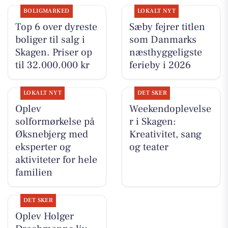
BOLIGMARKED
LOKALT NYT
Top 6 over dyreste
Sæby fejrer titlen
boliger til salg i
som Danmarks
Skagen. Priser op
næsthyggeligste
til 32.000.000 kr
ferieby i 2026
LOKALT NYT
DET SKER
Oplev
Weekendoplevelse
solformørkelse på
r i Skagen:
Øksnebjerg med
Kreativitet, sang
eksperter og
og teater
aktiviteter for hele
familien
DET SKER
Oplev Holger