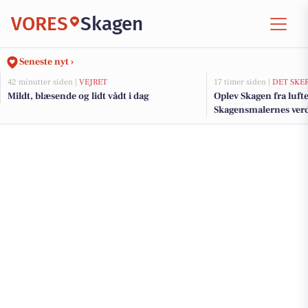
VORES
Skagen
Seneste nyt ›
42 minutter siden |
VEJRET
17 timer siden |
DET SKE
Mildt, blæsende og lidt vådt i dag
Oplev Skagen fra lufte
Skagensmalernes ver
begivenheder i Skage