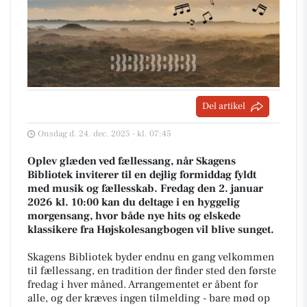
Del artikel
Onsdag d. 24. dec. 2025 - kl. 07:45
Oplev glæden ved fællessang, når Skagens
Bibliotek inviterer til en dejlig formiddag fyldt
med musik og fællesskab. Fredag den 2. januar
2026 kl. 10:00 kan du deltage i en hyggelig
morgensang, hvor både nye hits og elskede
klassikere fra Højskolesangbogen vil blive sunget.
Skagens Bibliotek byder endnu en gang velkommen
til fællessang, en tradition der finder sted den første
fredag i hver måned. Arrangementet er åbent for
alle, og der kræves ingen tilmelding - bare mød op