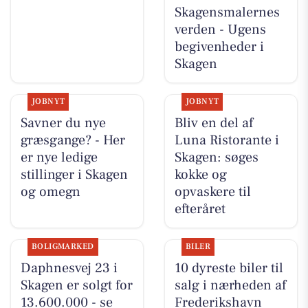
Skagensmalernes
verden - Ugens
begivenheder i
Skagen
JOBNYT
JOBNYT
Savner du nye
Bliv en del af
græsgange? - Her
Luna Ristorante i
er nye ledige
Skagen: søges
stillinger i Skagen
kokke og
og omegn
opvaskere til
efteråret
BOLIGMARKED
BILER
Daphnesvej 23 i
10 dyreste biler til
Skagen er solgt for
salg i nærheden af
13.600.000 - se
Frederikshavn