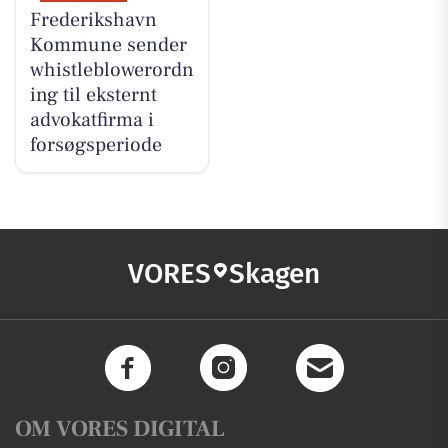
Frederikshavn
Kommune sender
whistleblowerordn
ing til eksternt
advokatfirma i
forsøgsperiode
VORES
Skagen
OM VORES DIGITAL