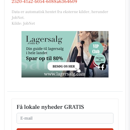
2520-41a2-b054-6088a6364609
Data er automatisk hentet fra eksterne kilder, herunder
JobNet.
Kilde: JobNet
Få lokale nyheder GRATIS
Email