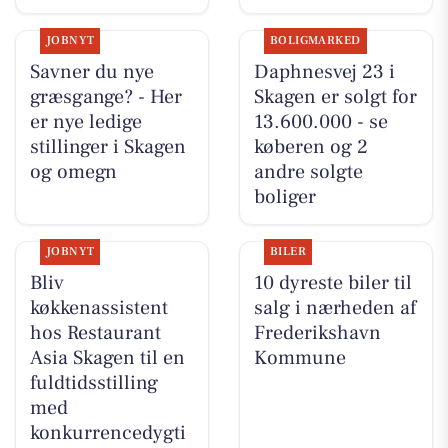
JOBNYT
BOLIGMARKED
Savner du nye
Daphnesvej 23 i
græsgange? - Her
Skagen er solgt for
er nye ledige
13.600.000 - se
stillinger i Skagen
køberen og 2
og omegn
andre solgte
boliger
JOBNYT
BILER
Bliv
10 dyreste biler til
køkkenassistent
salg i nærheden af
hos Restaurant
Frederikshavn
Asia Skagen til en
Kommune
fuldtidsstilling
med
konkurrencedygti