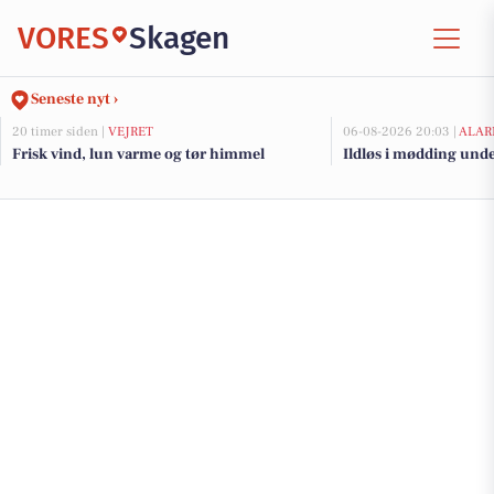
VORES
Skagen
Seneste nyt ›
20 timer siden |
VEJRET
06-08-2026 20:03 |
ALAR
Frisk vind, lun varme og tør himmel
Ildløs i mødding und