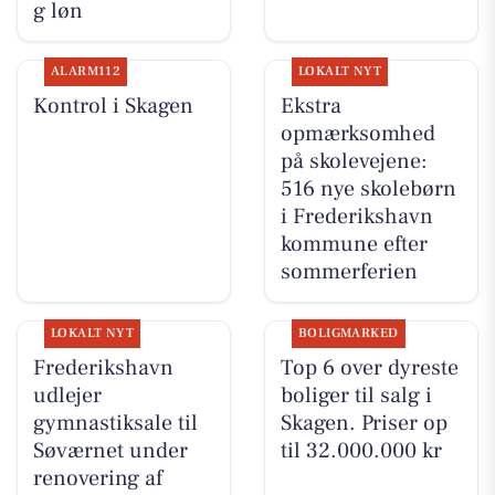
g løn
ALARM112
LOKALT NYT
Kontrol i Skagen
Ekstra
opmærksomhed
på skolevejene:
516 nye skolebørn
i Frederikshavn
kommune efter
sommerferien
LOKALT NYT
BOLIGMARKED
Frederikshavn
Top 6 over dyreste
udlejer
boliger til salg i
gymnastiksale til
Skagen. Priser op
Søværnet under
til 32.000.000 kr
renovering af