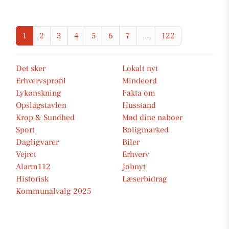
1
2
3
4
5
6
7
...
122
Det sker
Lokalt nyt
Erhvervsprofil
Mindeord
Lykønskning
Fakta om
Opslagstavlen
Husstand
Krop & Sundhed
Mød dine naboer
Sport
Boligmarked
Dagligvarer
Biler
Vejret
Erhverv
Alarm112
Jobnyt
Historisk
Læserbidrag
Kommunalvalg 2025