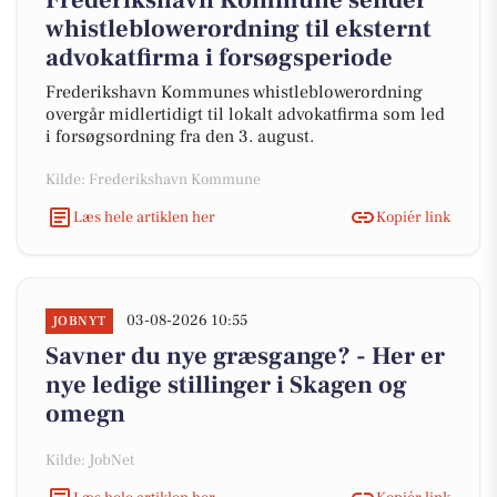
Frederikshavn Kommune sender
whistleblowerordning til eksternt
advokatfirma i forsøgsperiode
Frederikshavn Kommunes whistleblowerordning
overgår midlertidigt til lokalt advokatfirma som led
i forsøgsordning fra den 3. august.
Kilde: Frederikshavn Kommune
Læs hele artiklen her
Kopiér link
03-08-2026 10:55
JOBNYT
Savner du nye græsgange? - Her er
nye ledige stillinger i Skagen og
omegn
Kilde: JobNet