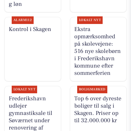
g løn
ALARM112
LOKALT NYT
Kontrol i Skagen
Ekstra
opmærksomhed
på skolevejene:
516 nye skolebørn
i Frederikshavn
kommune efter
sommerferien
LOKALT NYT
BOLIGMARKED
Frederikshavn
Top 6 over dyreste
udlejer
boliger til salg i
gymnastiksale til
Skagen. Priser op
Søværnet under
til 32.000.000 kr
renovering af