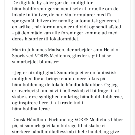
De digitale by-sider gør det muligt for
håndboldforeningerne nemt selv at fortælle om de
lokale initiativer, de har. Via formularer med få
spørgsmål, bliver der nemlig automatisk genereret
en artikel, når formularen er udfyldt og sendt afsted
– på den måde kan alle foreninger komme ud med
deres historier til lokalområdet.
Martin Johannes Madsen, der arbejder som Head of
Sports ved VORES Mediehus, glæder sig til at se
samarbejdet blomstre:
- Jeg er utroligt glad. Samarbejdet er en fantastisk
mulighed for at bringe endnu mere fokus på
håndbolden og de lokale håndboldklubber. Og jeg
er overbevist om, at vi i fællesskab vil bidrage til at
skabe større synlighed omkring håndboldklubberne,
og inspirere flere til at træde ind i
håndboldhallerne.
Dansk Håndbold Forbund og VORES Mediehus håber
på, at samarbejdet kan bidrage til at skabe et
stærkere håndboldfællesskab i hele landet, og give