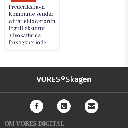
Frederikshavn
Kommune sender
whistleblowerordn
ing til eksternt
advokatfirma i
forsøgsperiode
VORES
Skagen
OM VORES DIGITAL