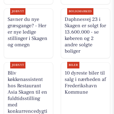
JOBNYT
BOLIGMARKED
Savner du nye
Daphnesvej 23 i
græsgange? - Her
Skagen er solgt for
er nye ledige
13.600.000 - se
stillinger i Skagen
køberen og 2
og omegn
andre solgte
boliger
JOBNYT
BILER
Bliv
10 dyreste biler til
køkkenassistent
salg i nærheden af
hos Restaurant
Frederikshavn
Asia Skagen til en
Kommune
fuldtidsstilling
med
konkurrencedygti