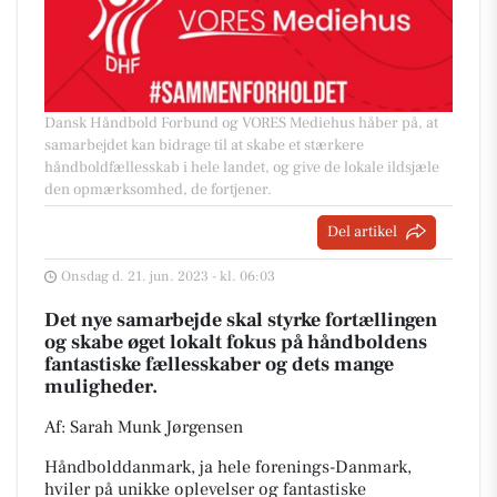
Dansk Håndbold Forbund og VORES Mediehus håber på, at
samarbejdet kan bidrage til at skabe et stærkere
håndboldfællesskab i hele landet, og give de lokale ildsjæle
den opmærksomhed, de fortjener.
Del artikel
Onsdag d. 21. jun. 2023 - kl. 06:03
Det nye samarbejde skal styrke fortællingen
og skabe øget lokalt fokus på håndboldens
fantastiske fællesskaber og dets mange
muligheder.
Af: Sarah Munk Jørgensen
Håndbolddanmark, ja hele forenings-Danmark,
hviler på unikke oplevelser og fantastiske