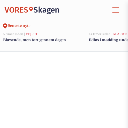
VORES
Skagen
Seneste nyt ›
5 timer siden |
VEJRET
14 timer siden |
ALARM11
Blæsende, men tørt gennem dagen
Ildløs i mødding und