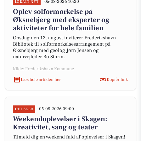
05-08-2026 10:20
LOKALT NYT
Oplev solformørkelse på
Øksnebjerg med eksperter og
aktiviteter for hele familien
Onsdag den 12. august inviterer Frederikshavn
Bibliotek til solformørkelsesarrangement på
Øksnebjerg med geolog Jørn Jensen og
naturvejleder Bo Storm.
Kilde: Frederikshavn Kommune
Læs hele artiklen her
Kopiér link
05-08-2026 09:00
DET SKER
Weekendoplevelser i Skagen:
Kreativitet, sang og teater
Tilmeld dig en weekend fuld af oplevelser i Skagen!