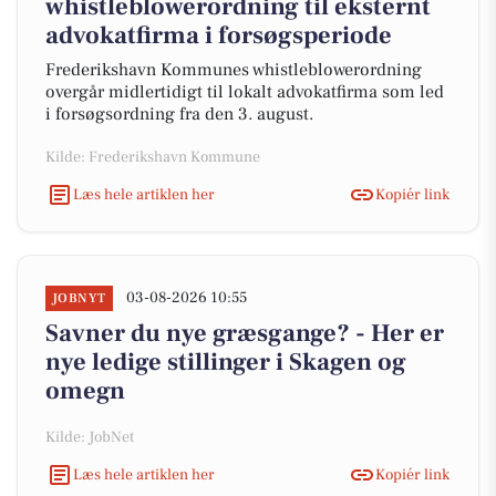
whistleblowerordning til eksternt
advokatfirma i forsøgsperiode
Frederikshavn Kommunes whistleblowerordning
overgår midlertidigt til lokalt advokatfirma som led
i forsøgsordning fra den 3. august.
Kilde: Frederikshavn Kommune
Læs hele artiklen her
Kopiér link
03-08-2026 10:55
JOBNYT
Savner du nye græsgange? - Her er
nye ledige stillinger i Skagen og
omegn
Kilde: JobNet
Læs hele artiklen her
Kopiér link