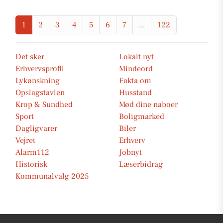
1
2
3
4
5
6
7
...
122
Det sker
Lokalt nyt
Erhvervsprofil
Mindeord
Lykønskning
Fakta om
Opslagstavlen
Husstand
Krop & Sundhed
Mød dine naboer
Sport
Boligmarked
Dagligvarer
Biler
Vejret
Erhverv
Alarm112
Jobnyt
Historisk
Læserbidrag
Kommunalvalg 2025