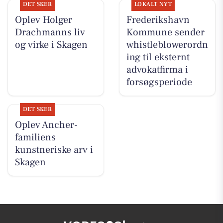
DET SKER
LOKALT NYT
Oplev Holger
Frederikshavn
Drachmanns liv
Kommune sender
og virke i Skagen
whistleblowerordn
ing til eksternt
advokatfirma i
forsøgsperiode
DET SKER
Oplev Ancher-
familiens
kunstneriske arv i
Skagen