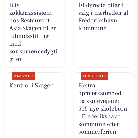
Bliv
10 dyreste biler til
køkkenassistent
salg i nærheden af
hos Restaurant
Frederikshavn
Asia Skagen til en
Kommune
fuldtidsstilling
med
konkurrencedygti
g løn
ALARM112
LOKALT NYT
Kontrol i Skagen
Ekstra
opmærksomhed
på skolevejene:
516 nye skolebørn
i Frederikshavn
kommune efter
sommerferien