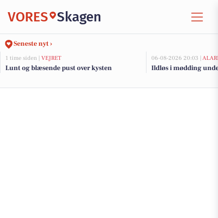
VORES
Skagen
Seneste nyt ›
1 time siden |
VEJRET
06-08-2026 20:03 |
ALAR
Lunt og blæsende pust over kysten
Ildløs i mødding und