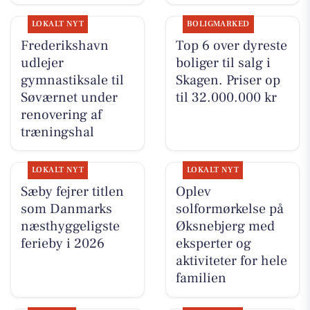
LOKALT NYT
BOLIGMARKED
Frederikshavn
Top 6 over dyreste
udlejer
boliger til salg i
gymnastiksale til
Skagen. Priser op
Søværnet under
til 32.000.000 kr
renovering af
træningshal
LOKALT NYT
LOKALT NYT
Sæby fejrer titlen
Oplev
som Danmarks
solformørkelse på
næsthyggeligste
Øksnebjerg med
ferieby i 2026
eksperter og
aktiviteter for hele
familien