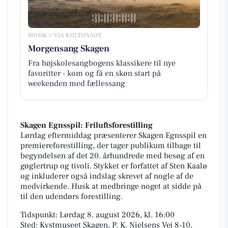
MUSIK // VIA KULTUNAUT
Morgensang Skagen
Fra højskolesangbogens klassikere til nye
favoritter - kom og få en skøn start på
weekenden med fællessang
Skagen Egnsspil: Friluftsforestilling
Lørdag eftermiddag præsenterer Skagen Egnsspil en
premiereforestilling, der tager publikum tilbage til
begyndelsen af det 20. århundrede med besøg af en
gøglertrup og tivoli. Stykket er forfattet af Sten Kaalø
og inkluderer også indslag skrevet af nogle af de
medvirkende. Husk at medbringe noget at sidde på
til den udendørs forestilling.
Tidspunkt: Lørdag 8. august 2026, kl. 16:00
Sted: Kystmuseet Skagen, P. K. Nielsens Vej 8-10,