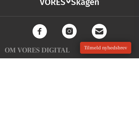
VORES
Skagen
Tilmeld nyhedsbrev
OM VORES DIGITAL
Om os
For annoncører
Vilkår og Privatlivspolitik
Kontakt VORES Digital
Administrer samtykke
GENVEJE