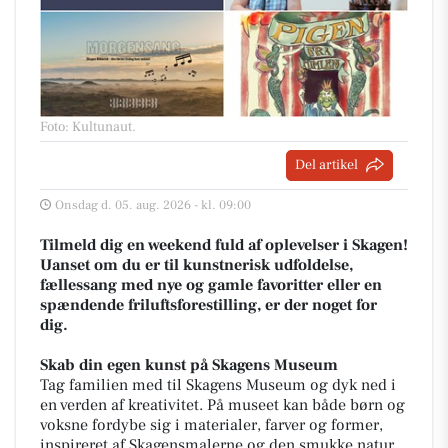
Foto: Kultunaut
.
Del artikel
Onsdag d. 05. aug. 2026 - kl. 09:00
Tilmeld dig en weekend fuld af oplevelser i Skagen!
Uanset om du er til kunstnerisk udfoldelse,
fællessang med nye og gamle favoritter eller en
spændende friluftsforestilling, er der noget for
dig.
Skab din egen kunst på Skagens Museum
Tag familien med til Skagens Museum og dyk ned i
en verden af kreativitet. På museet kan både børn og
voksne fordybe sig i materialer, farver og former,
inspireret af Skagensmalerne og den smukke natur