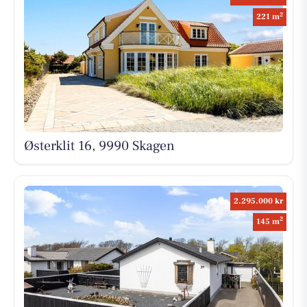
2
221 m
Østerklit 16, 9990 Skagen
2.295.000 kr
2
145 m