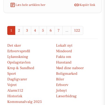
Læs hele artiklen her
Kopiér link
1
2
3
4
5
6
7
...
122
Det sker
Lokalt nyt
Erhvervsprofil
Mindeord
Lykønskning
Fakta om
Opslagstavlen
Husstand
Krop & Sundhed
Mød dine naboer
Sport
Boligmarked
Dagligvarer
Biler
Vejret
Erhverv
Alarm112
Jobnyt
Historisk
Læserbidrag
Kommunalvalg 2025