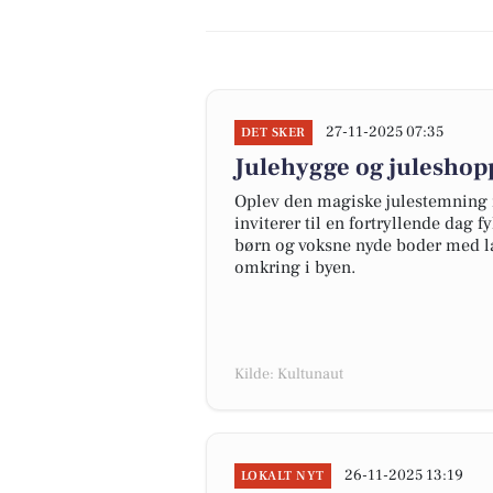
27-11-2025 07:35
DET SKER
Julehygge og juleshop
Oplev den magiske julestemning 
inviterer til en fortryllende dag 
børn og voksne nyde boder med læ
omkring i byen.
Kilde: Kultunaut
26-11-2025 13:19
LOKALT NYT