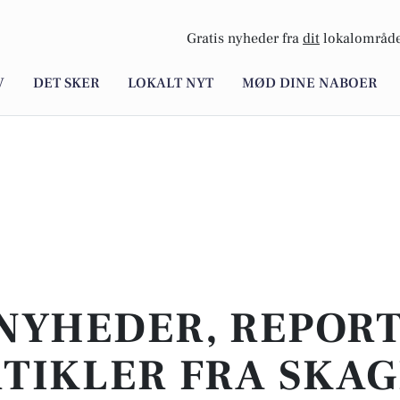
Gratis nyheder fra
dit
lokalområde
V
DET SKER
LOKALT NYT
MØD DINE NABOER
NYHEDER, REPOR
TIKLER FRA SKA