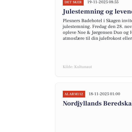
19-11-2025 08:55
DET SKER
Julestemning og leven
Plesners Badehotel i Skagen invit
julestemning. Fredag den 28. no
opleve Noe & Jørgensen Duo og Ho
atmosfære til din julefrokost ell
Kilde: Kultunaut
18-11-2025 01:00
ALARM112
Nordjyllands Beredska