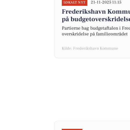
21-11-2025 11:15
LOKALT NYT
Frederikshavn Kommu
på budgetoverskridels
Partierne bag budgetaftalen i F
overskridelse på familieområdet
Kilde: Frederikshavn Kommune