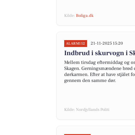
Kilde:
Boliga.dk
21-11-2025 15:20
ALARM112
Indbrud i skurvogn i 
Mellem tirsdag eftermiddag og on
Skagen. Gerningsmændene brød dø
dørkarmen. Efter at have stjålet f
gennem den samme dør.
Kilde: Nordjyllands Politi