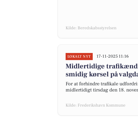
Kilde: Beredskabsstyrelsen
17-11-2025 11:16
LOKALT NYT
Midlertidige trafikænd
smidig kørsel på valg
For at forhindre trafikale udford
midlertidigt tirsdag den 18. no
Kilde: Frederikshavn Kommune