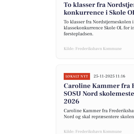
To klasser fra Nordstj
konkurrence i Skole O
To klasser fra Nordstjerneskolen 
klassekonkurrence Skole OL for in
førstepladsen.
Kilde: Frederikshavn Kommune
25-11-2025 11:16
LOKALT NYT
Caroline Kammer fra
SOSU Nord skolemesters
2026
Caroline Kammer fra Frederiksh
Nord og skal repræsentere skolen 
Kilde: Frederikshavn Kommune