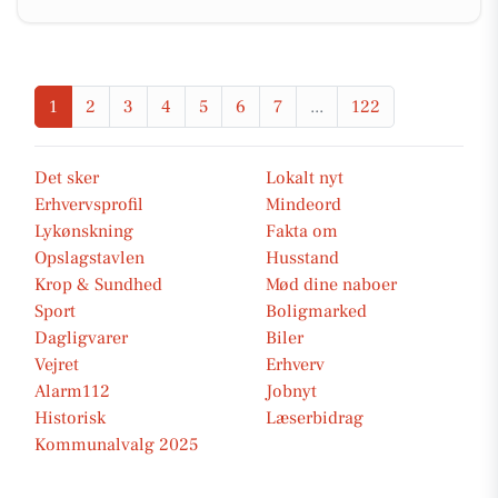
1
2
3
4
5
6
7
...
122
Det sker
Lokalt nyt
Erhvervsprofil
Mindeord
Lykønskning
Fakta om
Opslagstavlen
Husstand
Krop & Sundhed
Mød dine naboer
Sport
Boligmarked
Dagligvarer
Biler
Vejret
Erhverv
Alarm112
Jobnyt
Historisk
Læserbidrag
Kommunalvalg 2025