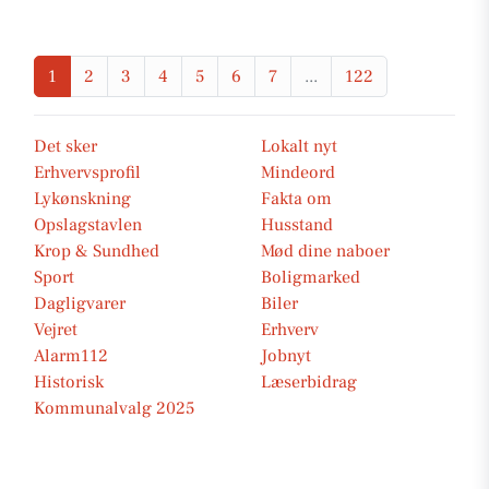
1
2
3
4
5
6
7
...
122
Det sker
Lokalt nyt
Erhvervsprofil
Mindeord
Lykønskning
Fakta om
Opslagstavlen
Husstand
Krop & Sundhed
Mød dine naboer
Sport
Boligmarked
Dagligvarer
Biler
Vejret
Erhverv
Alarm112
Jobnyt
Historisk
Læserbidrag
Kommunalvalg 2025