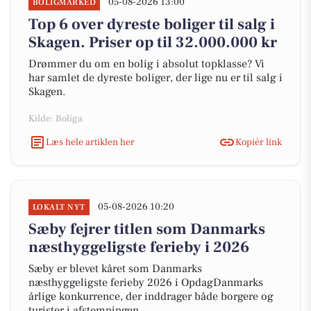
05-08-2026 13:00
BOLIGMARKED
Top 6 over dyreste boliger til salg i
Skagen. Priser op til 32.000.000 kr
Drømmer du om en bolig i absolut topklasse? Vi
har samlet de dyreste boliger, der lige nu er til salg i
Skagen.
Kilde: Boliga
Læs hele artiklen her
Kopiér link
05-08-2026 10:20
LOKALT NYT
Sæby fejrer titlen som Danmarks
næsthyggeligste ferieby i 2026
Sæby er blevet kåret som Danmarks
næsthyggeligste ferieby 2026 i OpdagDanmarks
årlige konkurrence, der inddrager både borgere og
turister i afstemningen.