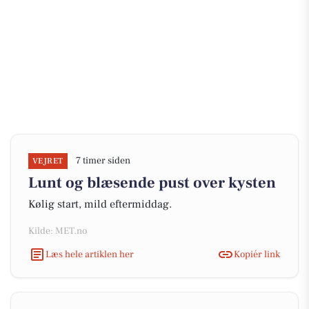
7 timer siden
VEJRET
Lunt og blæsende pust over kysten
Kølig start, mild eftermiddag.
Kilde: MET.no
Læs hele artiklen her
Kopiér link