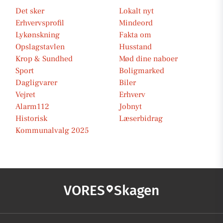
Det sker
Lokalt nyt
Erhvervsprofil
Mindeord
Lykønskning
Fakta om
Opslagstavlen
Husstand
Krop & Sundhed
Mød dine naboer
Sport
Boligmarked
Dagligvarer
Biler
Vejret
Erhverv
Alarm112
Jobnyt
Historisk
Læserbidrag
Kommunalvalg 2025
VORES
Skagen