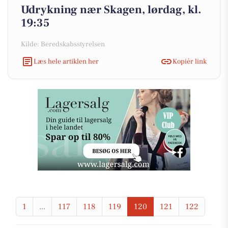
Udrykning nær Skagen, lørdag, kl.
19:35
Kilde: Beredskabsstyrelsen
Læs hele artiklen her
Kopiér link
1
...
117
118
119
120
121
122