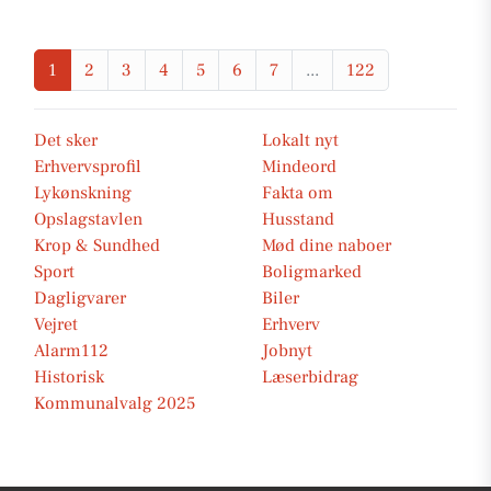
1
2
3
4
5
6
7
...
122
Det sker
Lokalt nyt
Erhvervsprofil
Mindeord
Lykønskning
Fakta om
Opslagstavlen
Husstand
Krop & Sundhed
Mød dine naboer
Sport
Boligmarked
Dagligvarer
Biler
Vejret
Erhverv
Alarm112
Jobnyt
Historisk
Læserbidrag
Kommunalvalg 2025