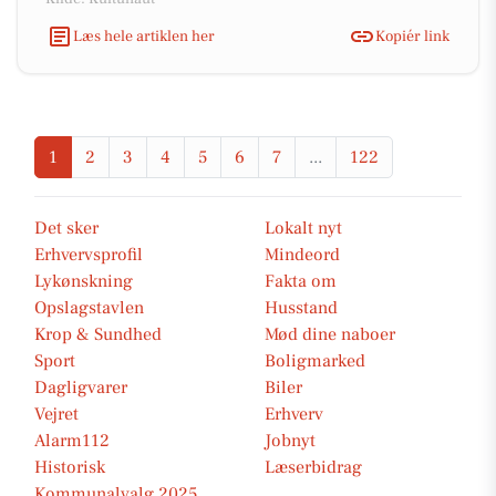
Læs hele artiklen her
Kopiér link
1
2
3
4
5
6
7
...
122
Det sker
Lokalt nyt
Erhvervsprofil
Mindeord
Lykønskning
Fakta om
Opslagstavlen
Husstand
Krop & Sundhed
Mød dine naboer
Sport
Boligmarked
Dagligvarer
Biler
Vejret
Erhverv
Alarm112
Jobnyt
Historisk
Læserbidrag
Kommunalvalg 2025